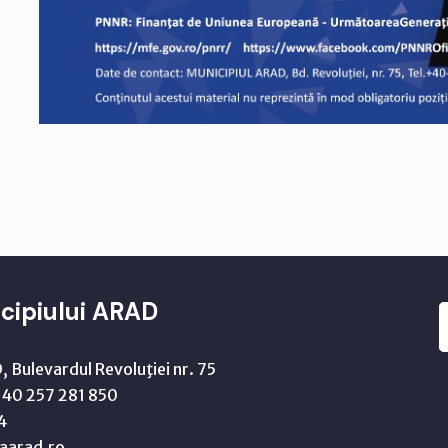
cipiului ARAD
 Bulevardul Revoluţiei nr. 75
40 257 281 850
4
aarad.ro