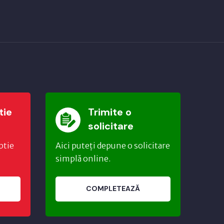
tie
Trimite o
solicitare
ptie
Aici puteți depune o solicitare
simplă online.
COMPLETEAZĂ