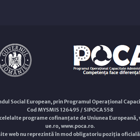
Fondul Social European, prin Programul Operațional Capa
Cod MYSMIS 126495 / SIPOCA 558
 celelalte programe cofinanțate de Uniunea Europeană, v
ue.ro
,
www.poca.ro
.
ite web nu reprezintă în mod obligatoriu poziția oficial