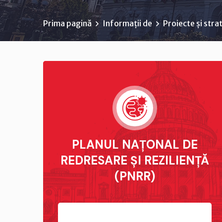
Prima pagină
Informații de
Proiecte și strat
PLANUL NAȚONAL DE
REDRESARE ȘI REZILIENȚĂ
(PNRR)