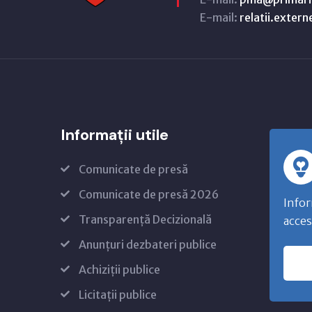
E-mail:
relatii.exter
Informații utile
Comunicate de presă
Comunicate de presă 2026
Infor
Transparență Decizională
acces
Anunțuri dezbateri publice
Achiziții publice
Licitații publice