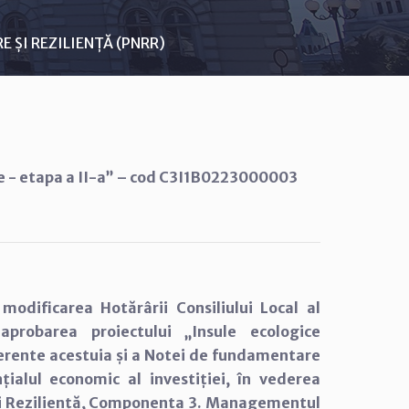
 ȘI REZILIENȚĂ (PNRR)
e - etapa a II-a” – cod C3I1B0223000003
 modificarea Hotărârii Consiliului Local al
aprobarea proiectului „Insule ecologice
aferente acestuia și a Notei de fundamentare
țialul economic al investiției, în vederea
 și Reziliență, Componenta 3. Managementul