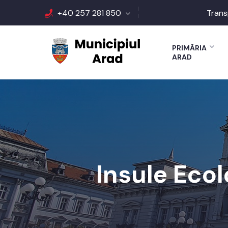
+40 257 281 850
Trans
PRIMĂRIA
ARAD
Insule Ecol