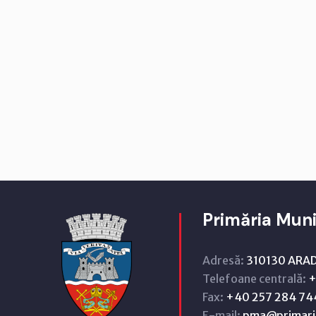
Primăria Muni
Adresă:
310130 ARAD,
Telefoane centrală:
+
Fax:
+40 257 284 74
E-mail:
pma@primari