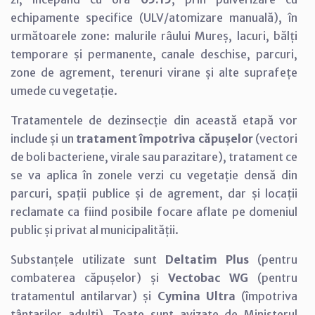
echipamente specifice (ULV/atomizare manuală), în
următoarele zone: malurile râului Mureș, lacuri, bălți
temporare și permanente, canale deschise, parcuri,
zone de agrement, terenuri virane și alte suprafețe
umede cu vegetație.
Tratamentele de dezinsecție din această etapă vor
include și un
tratament împotriva căpușelor
(vectori
de boli bacteriene, virale sau parazitare), tratament ce
se va aplica în zonele verzi cu vegetație densă din
parcuri, spații publice și de agrement, dar și locații
reclamate ca fiind posibile focare aflate pe domeniul
public și privat al municipalității.
Substanțele utilizate sunt
Deltatim Plus
(pentru
combaterea căpușelor) și
Vectobac WG
(pentru
tratamentul antilarvar) și
Cymina Ultra
(împotriva
țânțarilor adulți). Toate sunt avizate de Ministerul