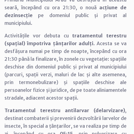
seară, începând cu ora 21:30, o nouă
acțiune de
dezinsecție
pe domeniul public și privat al
municipiului.
Activitățile vor debuta cu
tratamentul terestru
(spațial) împotriva țânțarilor adulți
. Acesta se va
desfășura numai pe timp de noapte, începând cu ora
21:30 până la finalizare, în zonele cu vegetație: spațiile
deschise din domeniul public și privat al municipiului
(parcuri, spații verzi, maluri de lac și alte asemenea,
prin termonebulizare) și spațiile deschise ale
persoanelor fizice și juridice, de pe toate aliniamentele
stradale, adiacent acestor spații.
Tratamentul terestru antilarvar (delarvizare)
,
destinat combaterii și prevenirii dezvoltării larvelor de
insecte, în special a țânțarilor, se va realiza pe timp de
zi, începând cu ora
05:15
, prin pulverizare cu