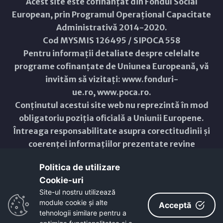
Acest site este cofinanțat din Fondul Social
European, prin Programul Operațional Capacitate
Administrativă 2014-2020.
Cod MYSMIS 126495 / SIPOCA 558
Pentru informații detaliate despre celelalte
programe cofinanțate de Uniunea Europeană, vă
invităm să vizitați:
www.fonduri-
ue.ro
,
www.poca.ro
.
Conținutul acestui site web nu reprezintă în mod
obligatoriu poziția oficială a Uniunii Europene.
Întreaga responsabilitate asupra corectitudinii și
coerenței informațiilor prezentate revine
inițiatorilor site-ului web.
Politica de utilizare
Cookie-uri‎
Copyright © 2021 - 2026 -
Primăria Municipiului ARAD
Site-ul nostru utilizează
module cookie și alte
ResponsiveVoice
used under
Acceptă
Non-Commercial License
tehnologii similare pentru a