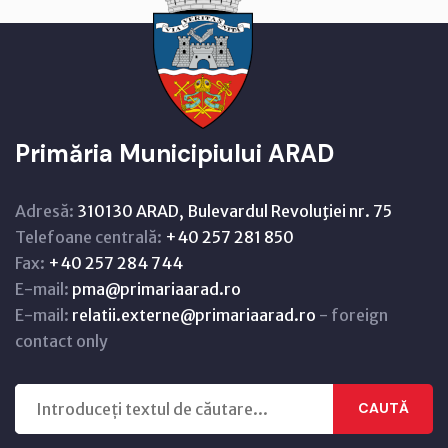
Primăria Municipiului ARAD
Adresă:
310130 ARAD, Bulevardul Revoluţiei nr. 75
Telefoane centrală:
+40 257 281 850
Fax:
+40 257 284 744
E-mail:
pma@primariaarad.ro
E-mail:
relatii.externe@primariaarad.ro
- foreign
contact only
CAUTĂ