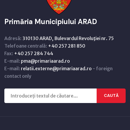
Primăria Municipiului ARAD
Adresă:
310130 ARAD, Bulevardul Revoluţiei nr. 75
Telefoane centrală:
+40 257 281 850
Fax:
+40 257 284 744
E-mail:
pma@primariaarad.ro
E-mail:
relatii.externe@primariaarad.ro
- foreign
contact only
CAUTĂ