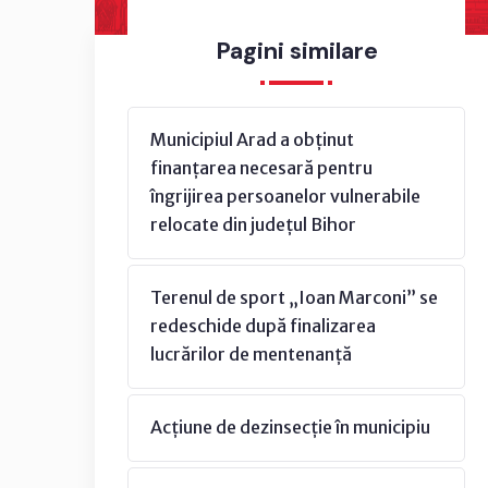
Pagini similare
Municipiul Arad a obținut
finanțarea necesară pentru
îngrijirea persoanelor vulnerabile
relocate din județul Bihor
Terenul de sport „Ioan Marconi” se
redeschide după finalizarea
lucrărilor de mentenanță
Acțiune de dezinsecție în municipiu