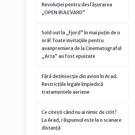
Revoluției pentru desfășurarea
„OPEN BULEVARD”
Sold out la „Fjord” în mai puțin de o
oră! Toate invitațiile pentru
avanpremiera de la Cinematograful
„Arta” au fost epuizate
Fără dezinsecție din avion în Arad.
Restricțiile legale împiedică
tratamentele aeriene
Ce citești când nu ai nimic de citit?
La Arad, răspunsul este la o scanare
distanță