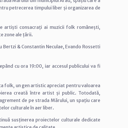
trada Mărului din municipiul Arad, spațiu care a
entru petrecerea timpului liber și organizarea de
 artiști consacrați ai muzicii folk românești,
e zone ale țării.
Ducu Bertzi & Constantin Neculae, Evando Rossetti
epând cu ora 19:00, iar accesul publicului va fi
a folk, un gen artistic apreciat pentru valoarea
pierea creată între artist și public. Totodată,
agrement de pe strada Mărului, un spațiu care
or culturale în aer liber.
tinuă susținerea proiectelor culturale dedicate
imente artistice de calitate.