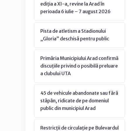
ediția a XI-a, revine la Arad în
perioada 6 iulie – 7 august 2026
Pista de atletism a Stadionului
„Gloria” deschisă pentru public
Primăria Municipiului Arad confirmă
discuțiile privind o posibilă preluare
a clubului UTA
45 de vehicule abandonate sau fără
stăpân, ridicate de pe domeniul
public din municipiul Arad
Restricții de circulație pe Bulevardul