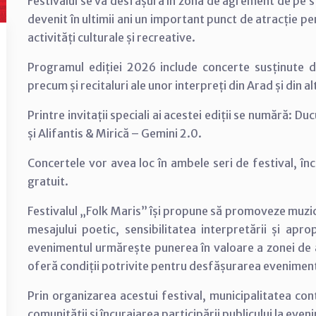
Festivalul se va desfășura în zona de agrement de pe s
devenit în ultimii ani un important punct de atracție p
activități culturale și recreative.
Programul ediției 2026 include concerte susținute de
precum și recitaluri ale unor interpreți din Arad și din alt
Printre invitații speciali ai acestei ediții se numără: 
și Alifantis & Mirică – Gemini 2.0.
Concertele vor avea loc în ambele seri de festival, înc
gratuit.
Festivalul „Folk Maris” își propune să promoveze muzic
mesajului poetic, sensibilitatea interpretării și apro
evenimentul urmărește punerea în valoare a zonei de 
oferă condiții potrivite pentru desfășurarea evenimentel
Prin organizarea acestui festival, municipalitatea con
comunității și încurajarea participării publicului la even