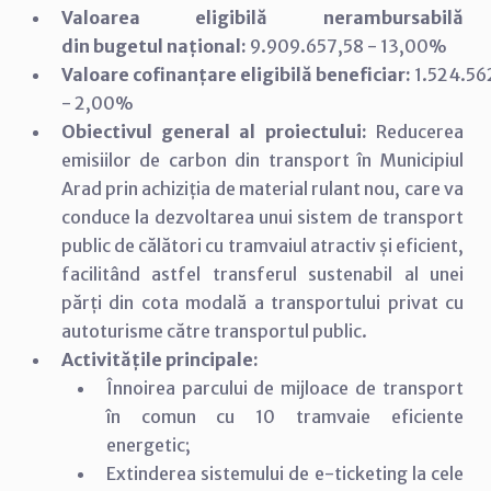
Valoarea eligibilă nerambursabilă
din bugetul național:
9.909.657,58 - 13,00%
Valoare cofinanțare eligibilă beneficiar:
1.524.56
- 2,00%
Obiectivul general al proiectului:
Reducerea
emisiilor de carbon din transport în Municipiul
Arad prin achiziția de material rulant nou, care va
conduce la dezvoltarea unui sistem de transport
public de călători cu tramvaiul atractiv și eficient,
facilitând astfel transferul sustenabil al unei
părți din cota modală a transportului privat cu
autoturisme către transportul public.
Activitățile principale:
Înnoirea parcului de mijloace de transport
în comun cu 10 tramvaie eficiente
energetic;
Extinderea sistemului de e-ticketing la cele