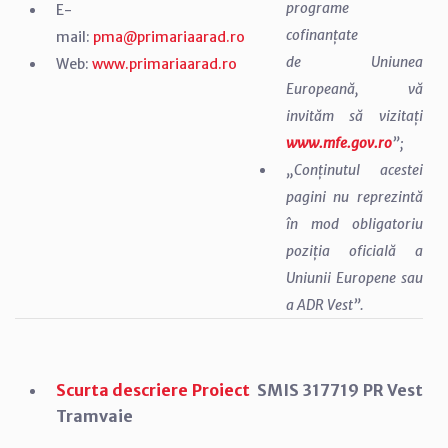
programe
E-
cofinanțate
mail:
pma@primariaarad.ro
de Uniunea
Web:
www.primariaarad.ro
Europeană, vă
invităm să vizitați
www.mfe.gov.ro
”;
„Conținutul acestei
pagini nu reprezintă
în mod obligatoriu
poziția oficială a
Uniunii Europene sau
a ADR Vest”.
Scurta descriere Proiect
SMIS 317719 PR Vest
Tramvaie