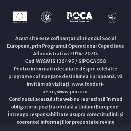
Acest site este cofinanțat din Fondul Social
European, prin Programul Operațional Capacitate
Administrativă 2014-2020.
Cod MYSMIS 126495 / SIPOCA 558
Pentru informații detaliate despre celelalte
programe cofinanțate de Uniunea Europeană, vă
invităm să vizitați:
www.fonduri-
ue.ro
,
www.poca.ro
.
Conținutul acestui site web nu reprezintă în mod
obligatoriu poziția oficială a Uniunii Europene.
Întreaga responsabilitate asupra corectitudinii și
coerenței informațiilor prezentate revine
inițiatorilor site-ului web.