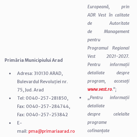
Europeană, prin
ADR Vest în calitate
de Autoritate
de Management
pentru
Programul Regional
Vest 2021-2027.
Primăria Municipiului Arad
Pentru informații
detaliate despre
Adresa: 310130 ARAD,
program, accesați
Bulevardul Revoluției nr.
www.vest.ro
.”;
75, Jud. Arad
„Pentru informații
Tel: 0040-257-281850,
detaliate
Fax: 0040-257-284744,
despre celelalte
Fax: 0040-257-253842
programe
E-
cofinanțate
mail:
pma@primariaarad.ro