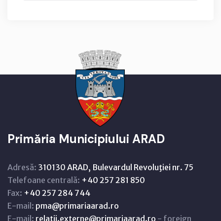
Primăria Municipiului ARAD
Adresă:
310130 ARAD, Bulevardul Revoluţiei nr. 75
Telefoane centrală:
+40 257 281 850
Fax:
+40 257 284 744
E-mail:
pma@primariaarad.ro
E-mail:
relatii.externe@primariaarad.ro
- foreign