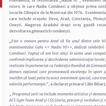
Polivalentă, la festivitatea „Nadia 10”, eveniment d
istoric în care Nadia Comăneci a obținut prima notă 
Jocurile Olimpice de la Montreal din 1976. Evenimentu
care include orașele: Deva, Arad, Constanța, Ploiești
Onești. Alegerea Aradului drept oraș gazdă reconfi
dezvoltarea gimnasticii românești.
„
Este o onoare pentru Arad să fie unul dintre cele 1
evenimentului Gala << Nadia 10>>, dedicat celebrării 
Comăneci. Faptul că am fost aleși în urma unei competi
confirmă implicarea și deschiderea administrației locale p
realizate în parteneriat cu Federația Română de Gimnasti
demers național care promovează excelența în sport și
invităm să luați parte la acest eveniment special, care t
valorile performanței
.”, a declarat primarul Călin Bibarț
„
Programul serii va include momente artistice și demonst
ACS Gym Team Arad și CSS Gloria, precum și recitaluri ș