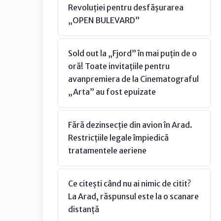
Revoluției pentru desfășurarea
„OPEN BULEVARD”
Sold out la „Fjord” în mai puțin de o
oră! Toate invitațiile pentru
avanpremiera de la Cinematograful
„Arta” au fost epuizate
Fără dezinsecție din avion în Arad.
Restricțiile legale împiedică
tratamentele aeriene
Ce citești când nu ai nimic de citit?
La Arad, răspunsul este la o scanare
distanță