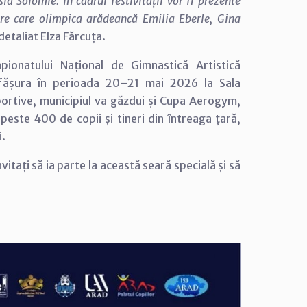
a Solomie. În cadrul festivității vor fi prezente
tre care olimpica arădeancă Emilia Eberle, Gina
 detaliat Elza Fărcuța.
ionatului Național de Gimnastică Artistică
sfășura în perioada 20–21 mai 2026 la Sala
portive, municipiul va găzdui și Cupa Aerogym,
peste 400 de copii și tineri din întreaga țară,
i.
vitați să ia parte la această seară specială și să