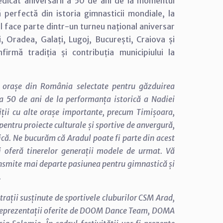
edicat aniversării a 50 de ani de la momentul
perfectă din istoria gimnasticii mondiale, la
l face parte dintr-un turneu național aniversar
, Oradea, Galați, Lugoj, București, Craiova și
rmă tradiția și contribuția municipiului la
0 orașe din România selectate pentru găzduirea
a 50 de ani de la performanța istorică a Nadiei
ții cu alte orașe importante, precum Timișoara,
entru proiecte culturale și sportive de anvergură,
că. Ne bucurăm că Aradul poate fi parte din acest
 oferă tinerelor generații modele de urmat. Vă
ransmite mai departe pasiunea pentru gimnastică și
.
rații susținute de sportivele cluburilor CSM Arad,
i reprezentații oferite de DOOM Dance Team, DOMA