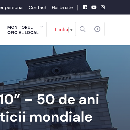
er personal
Contact
Harta site
MONITORUL
Limba
▼
OFICIAL LOCAL
10” – 50 de ani
sticii mondiale