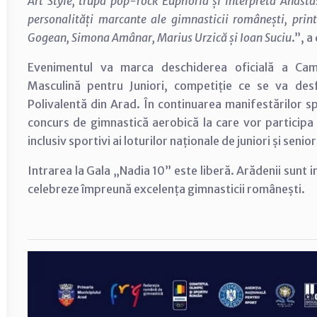
Art Style, trupa pop-rock Euphoria și interpreta Anastasi
personalități marcante ale gimnasticii românești, prin
Gogean, Simona Amânar, Marius Urzică și Ioan Suciu
.”, a
Evenimentul va marca deschiderea oficială a Camp
Masculină pentru Juniori, competiție ce se va de
Polivalentă din Arad. În continuarea manifestărilor s
concurs de gimnastică aerobică la care vor participa 
inclusiv sportivi ai loturilor naționale de juniori și senior
Intrarea la Gala „Nadia 10” este liberă. Arădenii sunt in
celebreze împreună excelența gimnasticii românești.