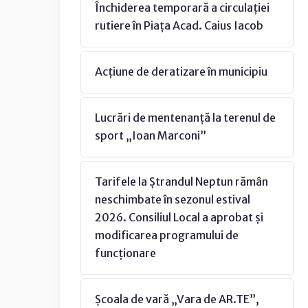
Închiderea temporară a circulației
rutiere în Piața Acad. Caius Iacob
Acțiune de deratizare în municipiu
Lucrări de mentenanță la terenul de
sport „Ioan Marconi”
Tarifele la Ștrandul Neptun rămân
neschimbate în sezonul estival
2026. Consiliul Local a aprobat și
modificarea programului de
funcționare
Școala de vară „Vara de AR.TE”,