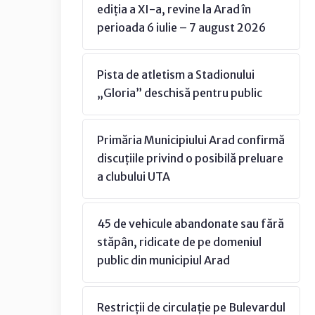
ediția a XI-a, revine la Arad în
perioada 6 iulie – 7 august 2026
Pista de atletism a Stadionului
„Gloria” deschisă pentru public
Primăria Municipiului Arad confirmă
discuțiile privind o posibilă preluare
a clubului UTA
45 de vehicule abandonate sau fără
stăpân, ridicate de pe domeniul
public din municipiul Arad
Restricții de circulație pe Bulevardul