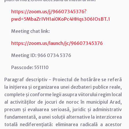
https://zoom.us/j/96607345376?
pwd=5MbaZrIVH1ai0KoPc4HHqs306IOsBT.1
Meeting chat link:
https://zoom.us/launch/jc/96607345376
Meeting ID: 966 0734 5376
Passcode: 551110
Paragraf descriptiv - Proiectul de hotărâre se referă
la
inițierea și organizarea unei dezbateri publice reale,
complete și conforme legii asupra viitorului regim local
al activităților de jocuri de noroc în municipiul Arad,
precum și evaluarea serioasă, juridic și administrativ
fundamentată, a unei soluții alternative la interzicerea
totală nediferențiată: eliminarea radicală a acestor