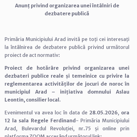
Anunț privind organizarea unei întâlniri de
dezbatere publică
Primăria Municipiului Arad invită pe toți cei interesați
la întâlnirea de dezbatere publică privind următorul
proiect de act normativ:
Proiect de hotărâre privind organizarea unei
dezbateri publice reale și temeinice cu privire la
reglementarea activităților de jocuri de noroc în
municipiul Arad – inițiativa domnului Aslau
Leontin, consilier local.
Evenimentul va avea loc în data de
28.05.2026
,
ora
12 la sala Regele Ferdinand
- Primăria Municipiului
Arad, Bulevardul Revoluției, nr.75 și online prin
platforma ZOOM accesând următorul link: