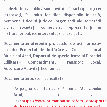
La dezbaterea publică sunt invitați să participe toți cei
interesați, în limita locurilor disponibile în sală,
persoane fizice și juridice, organizații ale societății
civile, societăți comerciale, reprezentanți ai
instituțiilor publice interesate, ai presei, etc.
Documentația aferentă proiectului de act normativ
include:
Proiectul de hotărâre
al Consiliului Local
Municipal Arad,
Raportul de specialitate
al Direcției
Edilitare- Compartimentul Transport Local,
Autorizare Activități Economice.
Documentația poate fi consultată:
Pe pagina de internet a Primăriei Municipiului
Arad, la acest
link:
https://www.primariaarad.ro/dm_arad/portal
de-hotarare-nr-25-din-15042026-0012a9be?