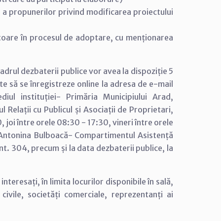
 a propunerilor privind modificarea proiectului
ătoare în procesul de adoptare, cu menționarea
adrul dezbaterii publice vor avea la dispoziție 5
 să se înregistreze online la adresa de e-mail
iul instituției- Primăria Municipiului Arad,
l Relații cu Publicul și Asociații de Proprietari,
 joi între orele 08:30 - 17:30, vineri între orele
c Antonina Bulboacă- Compartimentul Asistență
t. 304, precum și la data dezbaterii publice, la
nteresați, în limita locurilor disponibile în sală,
i civile, societăți comerciale, reprezentanți ai