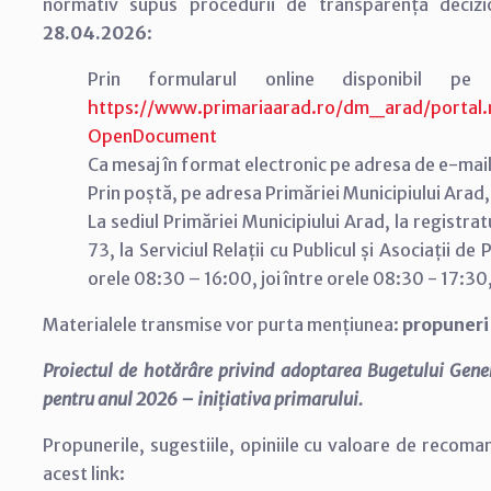
normativ supus procedurii de transparență deci
28.04.2026
:
Prin formularul online disponibil p
https://www.primariaarad.ro/dm_arad/port
OpenDocument
Ca mesaj în format electronic pe adresa de e-mai
Prin poștă, pe adresa Primăriei Municipiului Arad,
La sediul Primăriei Municipiului Arad, la registrat
73, la Serviciul Relații cu Publicul și Asociații de
orele 08:30 – 16:00, joi între orele 08:30 - 17:30,
Materialele transmise vor purta mențiunea:
propuneri
Proiectul de hotărâre privind adoptarea Bugetului Gener
pentru anul 2026 – inițiativa primarului.
Propunerile, sugestiile, opiniile cu valoare de recoma
acest link: