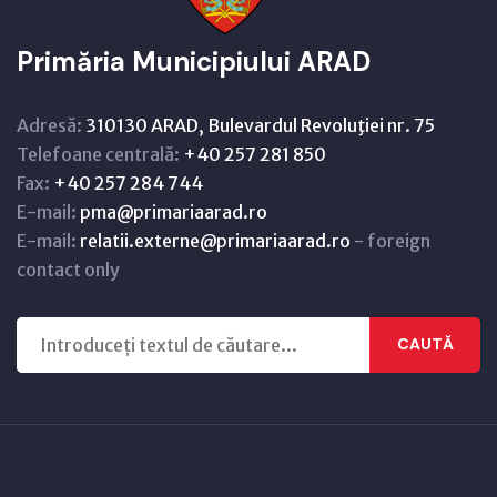
Primăria Municipiului ARAD
Adresă:
310130 ARAD, Bulevardul Revoluţiei nr. 75
Telefoane centrală:
+40 257 281 850
Fax:
+40 257 284 744
E-mail:
pma@primariaarad.ro
E-mail:
relatii.externe@primariaarad.ro
- foreign
contact only
CAUTĂ