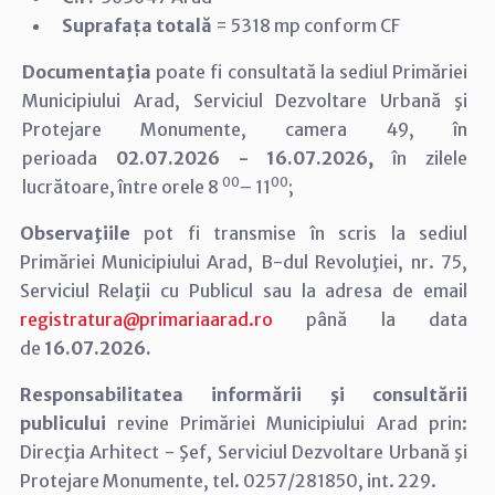
Suprafața totală
=
5318 mp conform CF
Documentaţia
poate fi consultată la sediul Primăriei
Municipiului Arad,
Serviciul Dezvoltare Urbană şi
Protejare Monumente, camera 49, în
perioada
02.07.2026 - 16.07.2026,
în zilele
00
00
lucrătoare, între orele 8
– 11
;
Observaţiile
pot fi transmise în scris la sediul
Primăriei Municipiului Arad, B-dul Revoluţiei, nr. 75,
Serviciul Relaţii cu Publicul sau la adresa de email
registratura@primariaarad.ro
până la data
de
16.07.2026.
Responsabilitatea informării şi consultării
publicului
revine Primăriei Municipiului Arad prin:
Direcţia Arhitect - Şef, Serviciul Dezvoltare Urbană şi
Protejare Monumente, tel. 0257/281850, int. 229.