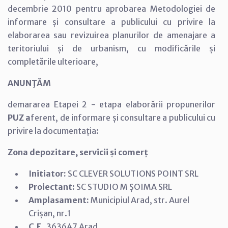
decembrie 2010 pentru aprobarea Metodologiei de
informare și consultare a publicului cu privire la
elaborarea sau revizuirea planurilor de amenajare a
teritoriului și de urbanism, cu modificările și
completările ulterioare,
ANUNŢĂM
demararea Etapei 2 - etapa elaborării propunerilor
PUZ a
ferent, de informare și consultare a publicului cu
privire la documentația:
Zona depozitare, servicii și comerț
Initiator:
SC CLEVER SOLUTIONS POINT SRL
Proiectant:
SC STUDIO M ȘOIMA SRL
Amplasament:
Municipiul Arad, str. Aurel
Crișan, nr.1
C.F.
363647 Arad