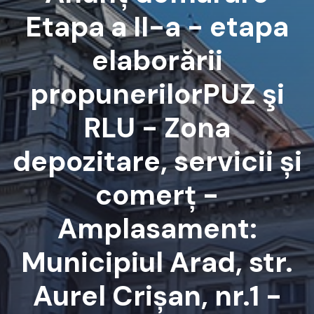
Etapa a II-a - etapa
elaborării
propunerilorPUZ şi
RLU - Zona
depozitare, servicii și
comerț -
Amplasament:
Municipiul Arad, str.
Aurel Crișan, nr.1 -