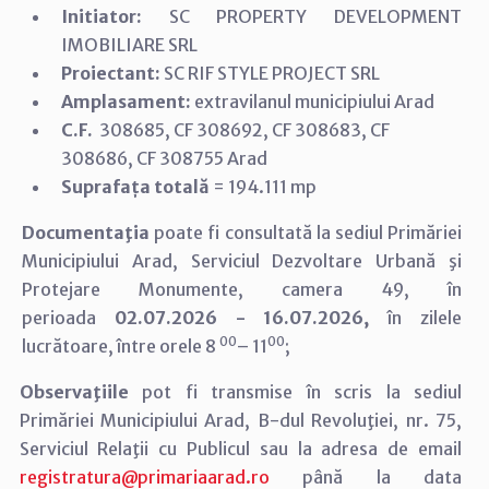
Initiator:
SC PROPERTY DEVELOPMENT
IMOBILIARE SRL
Proiectant:
SC RIF STYLE PROJECT SRL
Amplasament:
extravilanul municipiului Arad
C.F.
308685, CF 308692, CF 308683, CF
308686, CF 308755 Arad
Suprafața totală
=
194.111 mp
Documentaţia
poate fi consultată la sediul Primăriei
Municipiului Arad,
Serviciul Dezvoltare Urbană şi
Protejare Monumente, camera 49, în
perioada
02.07.2026 - 16.07.2026,
în zilele
00
00
lucrătoare, între orele 8
– 11
;
Observaţiile
pot fi transmise în scris la sediul
Primăriei Municipiului Arad, B-dul Revoluţiei, nr. 75,
Serviciul Relaţii cu Publicul sau la adresa de email
registratura@primariaarad.ro
până la data