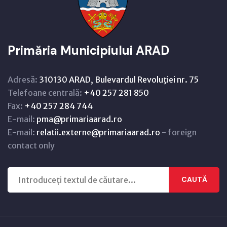
Primăria Municipiului ARAD
Adresă:
310130 ARAD, Bulevardul Revoluţiei nr. 75
Telefoane centrală:
+40 257 281 850
Fax:
+40 257 284 744
E-mail:
pma@primariaarad.ro
E-mail:
relatii.externe@primariaarad.ro
- foreign
contact only
CAUTĂ