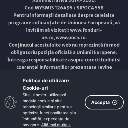
Administrativă 2014-2020.
Cod MYSMIS 126495 / SIPOCA 558
Pentru informații detaliate despre celelalte
programe cofinanțate de Uniunea Europeană, vă
invităm să vizitați:
www.fonduri-
ue.ro
,
www.poca.ro
.
Conținutul acestui site web nu reprezintă în mod
obligatoriu poziția oficială a Uniunii Europene.
Întreaga responsabilitate asupra corectitudinii și
coerenței informațiilor prezentate revine
inițiatorilor site-ului web.
Politica de utilizare
Cookie-uri‎
Copyright © 2021 - 2026 -
Primăria Municipiului ARAD
Site-ul nostru utilizează
module cookie și alte
ResponsiveVoice
used under
Acceptă
Non-Commercial License
tehnologii similare pentru a
optimiza funcţionalitatea si a
îmbunătăţi experienţa de
navigare.
Află mai multe »