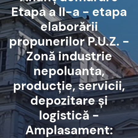
Etapa a II-a - etapa
elaborării
propunerilor P.U.Z. -
Zonă industrie
nepoluanta,
producție, servicii,
depozitare și
logistică -
Amplasament: