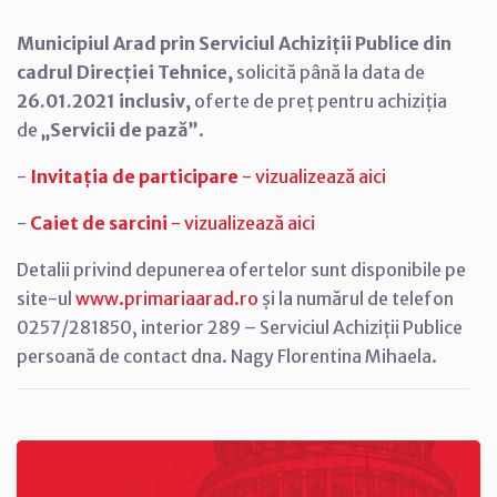
Municipiul Arad prin Serviciul Achiziții Publice din
cadrul Direcției Tehnice,
solicită până la data de
26.01.2021 inclusiv,
oferte de preț pentru achiziția
de
„
Servicii de pază
”
.
-
Invitația de participare
- vizualizează aici
-
Caiet de sarcini
- vizualizează aici
Detalii privind depunerea ofertelor sunt disponibile pe
site-ul
www.primariaarad.ro
și la numărul de telefon
0257/281850, interior 289 – Serviciul Achiziții Publice
persoană de contact dna. Nagy Florentina Mihaela.