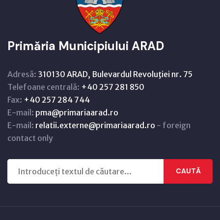
Primăria Municipiului ARAD
Adresă:
310130 ARAD, Bulevardul Revoluţiei nr. 75
Telefoane centrală:
+40 257 281 850
Fax:
+40 257 284 744
E-mail:
pma@primariaarad.ro
E-mail:
relatii.externe@primariaarad.ro
- foreign
contact only
CAUTĂ