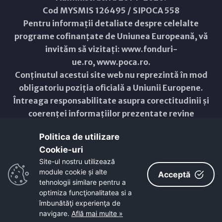
Cod MYSMIS 126495 / SIPOCA 558
Pentru informații detaliate despre celelalte
programe cofinanțate de Uniunea Europeană, vă
invităm să vizitați:
www.fonduri-
ue.ro
,
www.poca.ro
.
Conținutul acestui site web nu reprezintă în mod
obligatoriu poziția oficială a Uniunii Europene.
Întreaga responsabilitate asupra corectitudinii și
coerenței informațiilor prezentate revine
inițiatorilor site-ului web.
Politica de utilizare
Cookie-uri‎
Copyright © 2021 - 2026 -
Primăria Municipiului ARAD
Site-ul nostru utilizează
module cookie și alte
ResponsiveVoice
used under
Acceptă
Non-Commercial License
tehnologii similare pentru a
optimiza funcţionalitatea si a
îmbunătăţi experienţa de
navigare.
Află mai multe »