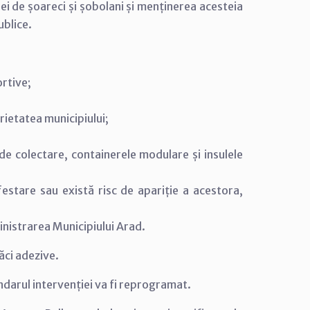
ei de șoareci și șobolani și menținerea acesteia
ublice.
ortive;
rietatea municipiului;
de colectare, containerele modulare și insulele
festare sau există risc de apariție a acestora,
ministrarea Municipiului Arad.
lăci adezive.
ndarul intervenției va fi reprogramat.