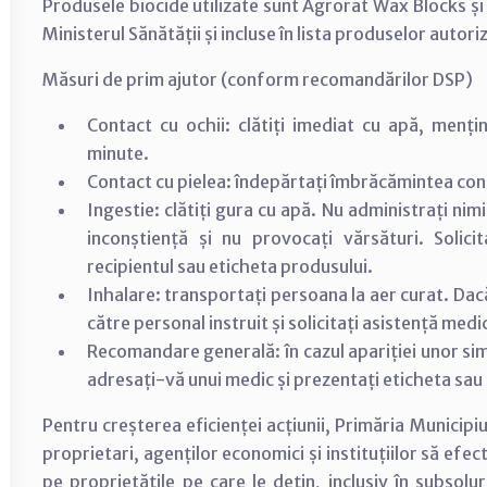
Produsele biocide utilizate sunt Agrorat Wax Blocks și 
Ministerul Sănătății și incluse în lista produselor auto
Măsuri de prim ajutor (conform recomandărilor DSP)
Contact cu ochii: clătiți imediat cu apă, menț
minute.
Contact cu pielea: îndepărtați îmbrăcămintea cont
Ingestie: clătiți gura cu apă. Nu administrați nim
inconștiență și nu provocați vărsături. Solici
recipientul sau eticheta produsului.
Inhalare: transportați persoana la aer curat. Dac
către personal instruit și solicitați asistență medi
Recomandare generală: în cazul apariției unor si
adresați-vă unui medic și prezentați eticheta sau 
Pentru creșterea eficienței acțiunii, Primăria Municipi
proprietari, agenților economici și instituțiilor să efec
pe proprietățile pe care le dețin, inclusiv în subsolur