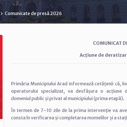
Comunicate de presă 2026
COMUNICAT D
Acțiune de deratizar
Primăria Municipiului Arad informează cetățenii că, în
operatorului specializat, va desfășura o acțiune
domeniul public și privat al municipiului (prima etapă).
În termen de 7–10 zile de la prima intervenție va av
consta în verificarea și completarea momelilor și a staț