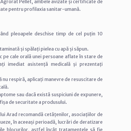
Agrorat Pellet, ambele avizate și certificate de
rizate pentru profilaxia sanitar-umană.
inând pleoapele deschise timp de cel puțin 10
aminată și spălați pielea cu apă și săpun.
ic pe cale orală unei persoane aflate în stare de
tați imediat asistență medicală și prezentați
ă nu respiră, aplicați manevre de resuscitare de
cală.
mptome sau dacă există suspiciuni de expunere,
fișa de securitate a produsului.
ului Arad recomandă cetățenilor, asociațiilor de
tueze, în aceeași perioadă, lucrări de deratizare
ile blocurilor, astfel încât tratamentele să fie