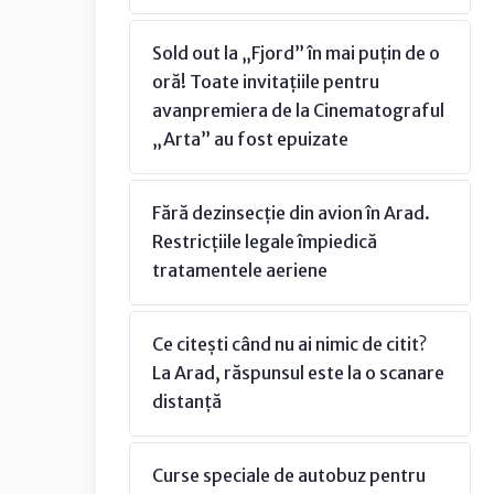
Sold out la „Fjord” în mai puțin de o
oră! Toate invitațiile pentru
avanpremiera de la Cinematograful
„Arta” au fost epuizate
Fără dezinsecție din avion în Arad.
Restricțiile legale împiedică
tratamentele aeriene
Ce citești când nu ai nimic de citit?
La Arad, răspunsul este la o scanare
distanță
Curse speciale de autobuz pentru