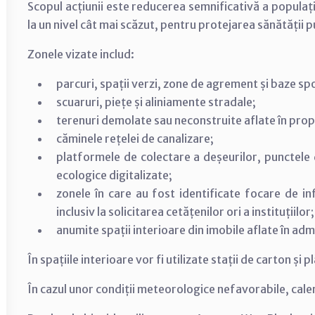
Scopul acțiunii este reducerea semnificativă a populați
la un nivel cât mai scăzut, pentru protejarea sănătății p
Zonele vizate includ:
parcuri, spații verzi, zone de agrement și baze sp
scuaruri, piețe și aliniamente stradale;
terenuri demolate sau neconstruite aflate în prop
căminele rețelei de canalizare;
platformele de colectare a deșeurilor, punctele 
ecologice digitalizate;
zonele în care au fost identificate focare de in
inclusiv la solicitarea cetățenilor ori a instituțiilor;
anumite spații interioare din imobile aflate în ad
În spațiile interioare vor fi utilizate stații de carton și p
În cazul unor condiții meteorologice nefavorabile, cale