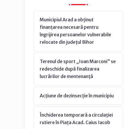
Municipiul Arad a obținut
finanțarea necesară pentru
îngrijirea persoanelor vulnerabile
relocate din județul Bihor
Terenul de sport „Ioan Marconi” se
redeschide după finalizarea
lucrărilor de mentenanță
Acțiune de dezinsecție în municipiu
Închiderea temporară a circulației
rutiere în Piața Acad. Caius Iacob