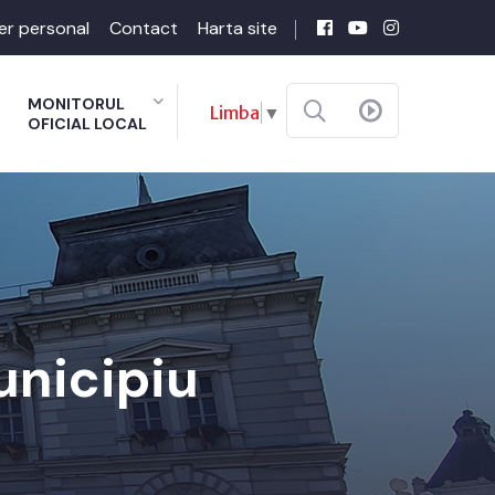
er personal
Contact
Harta site
MONITORUL
Limba
▼
OFICIAL LOCAL
unicipiu