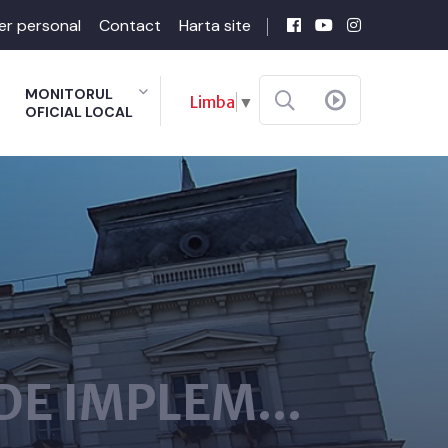
er personal
Contact
Harta site
MONITORUL
Limba
▼
OFICIAL LOCAL
 DE IMPLEM...