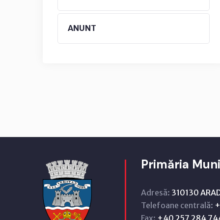
ANUNT
Primăria Muni
Adresă:
310130 ARAD,
Telefoane centrală:
+
Fax:
+40 257 284 74