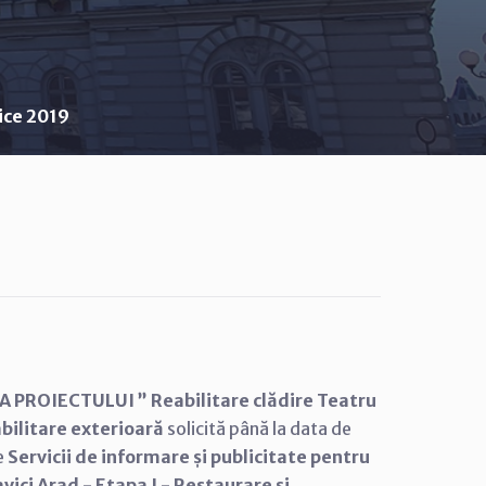
lice 2019
 PROIECTULUI ” Reabilitare clădire Teatru
abilitare exterioară
solicită până la data de
e
Servicii de informare și publicitate pentru
avici Arad - Etapa I - Restaurare şi