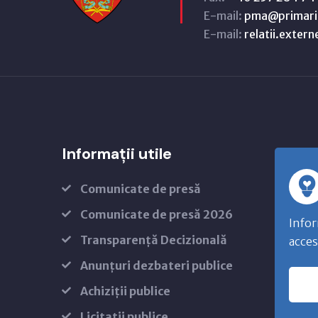
E-mail:
pma@primari
E-mail:
relatii.exter
Informații utile
Comunicate de presă
Comunicate de presă 2026
Infor
Transparență Decizională
acces
Anunțuri dezbateri publice
Achiziții publice
Licitații publice