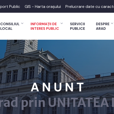
port Public
GIS - Harta orașului
Prelucrare date cu caract
CONSILIUL
INFORMAȚII DE
SERVICII
DESPRE
LOCAL
INTERES PUBLIC
PUBLICE
ARAD
A N U N T
rad prin UNITATEA