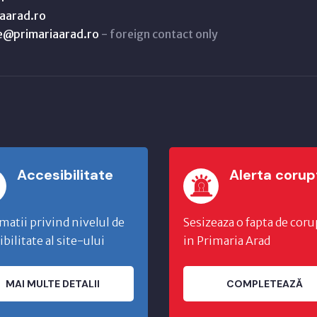
aarad.ro
ne@primariaarad.ro
- foreign contact only
Accesibilitate
Alerta corup
matii privind nivelul de
Sesizeaza o fapta de coru
ibilitate al site-ului
in Primaria Arad
MAI MULTE DETALII
COMPLETEAZĂ