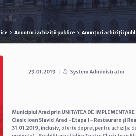
lice
Anunțuri achiziții publice
Anunțuri achiziții pub
29.01.2019
System Administrator
Municipiul Arad prin UNITATEA DE IMPLEMENTARE A
Clasic Ioan Slavici Arad - Etapa I - Restaurare şi Re
31.01.2019, inclusiv,
oferte de preț pentru achiziția d
proiectul - Reabilitare clădire Teatru Clasic Ioan Sl