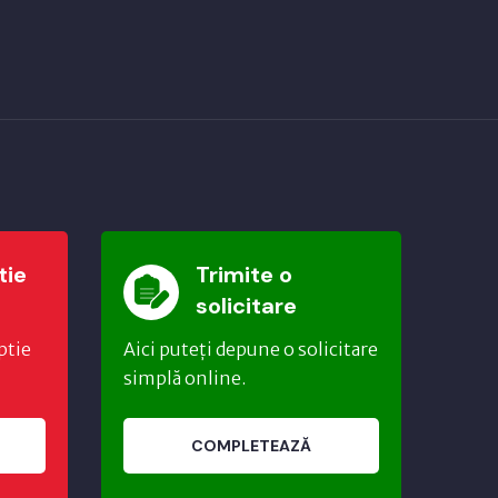
tie
Trimite o
solicitare
ptie
Aici puteți depune o solicitare
simplă online.
COMPLETEAZĂ