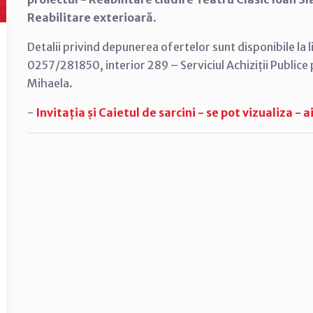
Reabilitare exterioară
.
Detalii privind depunerea ofertelor sunt disponibile la l
0257/281850, interior 289 – Serviciul Achiziții Public
Mihaela.
-
Invitația și Caietul de sarcini - se pot vizualiza - ai