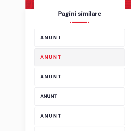
Pagini similare
A N U N T
A N U N T
A N U N T
ANUNT
A N U N T