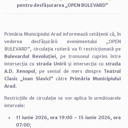
pentru desfășurarea „OPEN BULEVARD”
Primăria Municipiului Arad informează cetățenii că, în
vederea desfășurării evenimentului „OPEN
BULEVARD”, circulația rutieră va fi restricționată pe
Bulevardul Revoluției
, pe tronsonul cuprins între
intersecția cu
strada Unirii
și intersecția cu
strada
A.D. Xenopol
, pe sensul de mers dinspre
Teatrul
Clasic „Ioan Slavici”
către
Primăria Municipiului
Arad
.
Restricțiile de circulație se vor aplica în următoarele
intervale:
11 iunie 2026, ora 19:00 – 15 iunie 2026, ora
07:00
;