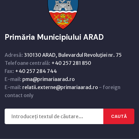
Primăria Municipiului ARAD
Adresă:
310130 ARAD, Bulevardul Revoluţiei nr. 75
Telefoane centrală:
+40 257 281 850
Fax:
+40 257 284 744
E-mail:
pma@primariaarad.ro
E-mail:
relatii.externe@primariaarad.ro
- foreign
contact only
CAUTĂ