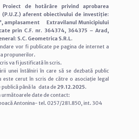
:
Proiect de hotărâre privind aprobarea
P.U.Z.) aferent obiectivului de investiție:
cii", amplasament Extravilanul Municipiului
icate prin C.F. nr. 364374, 364375 – Arad,
neral: S.C. Geometrica S.R.L.
andare vor fi publicate pe pagina de internet a
ea propunerilor.
s va fi justificată în scris.
rii unei întâlniri în care să se dezbată public
u este cerut în scris de către o asociație legal
ie publică până la data de
29.12.2025.
la următoarele date de contact:
lboacă Antonina- tel. 0257/281.850, int. 304