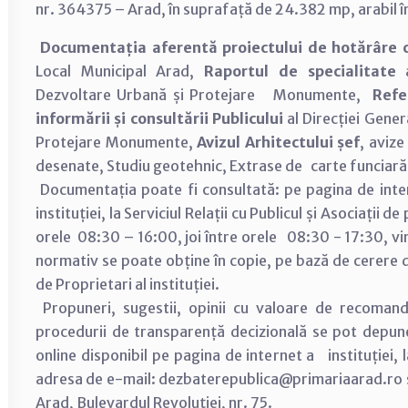
nr. 364375 – Arad, în suprafață de 24.382 mp, arabil 
Documentația aferentă proiectului de hotărâre 
Local Municipal Arad,
Raportul de specialitate
a
Dezvoltare Urbană și Protejare Monumente,
Refe
informării și consultării Publicului
al Direcției Gener
Protejare Monumente,
Avizul Arhitectului șef
, avize
desenate, Studiu geotehnic, Extrase de carte funciară
Documentația poate fi consultată: pe pagina de inter
instituției, la Serviciul Relații cu Publicul și Asociații d
orele 08:30 – 16:00, joi între orele 08:30 - 17:30, vi
normativ se poate obține în copie, pe bază de cerere dep
de Proprietari al instituției.
Propuneri, sugestii, opinii cu valoare de recomand
procedurii de transparență decizională se pot depu
online disponibil pe pagina de internet a instituției, 
adresa de e-mail: dezbaterepublica@primariaarad.ro sa
Arad, Bulevardul Revoluției, nr. 75.