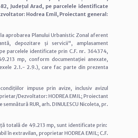
82, Județul Arad, pe parcelele identificate
zvoltator: Hodrea Emil, Proiectant general:
 la aprobarea Planului Urbanistic Zonal aferent
uantă, depozitare și servicii", amplasament
pe parcelele identificate prin C.F. nr. 364374,
49.213 mp, conform documentației anexate,
exele 2.1.- 2.9.), care fac parte din prezenta
ndițiilor impuse prin avize, inclusiv avizul
Proprietar/Dezvoltator: HODREA EMIL; Proiectant
de semnătură RUR, arh. DINULESCU Nicoleta, pr.
ță totală de 49.213 mp, sunt identificate prin:
bil în extravilan, proprietar HODREA EMIL; C.F.