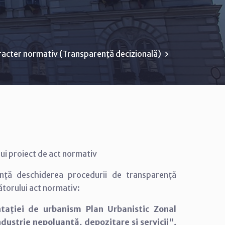
racter normativ (Transparenţă decizională)
ui proiect de act normativ
unță deschiderea procedurii de transparență
ătorului act normativ:
tației de urbanism Plan Urbanistic Zonal
industrie nepoluantă, depozitare și servicii",