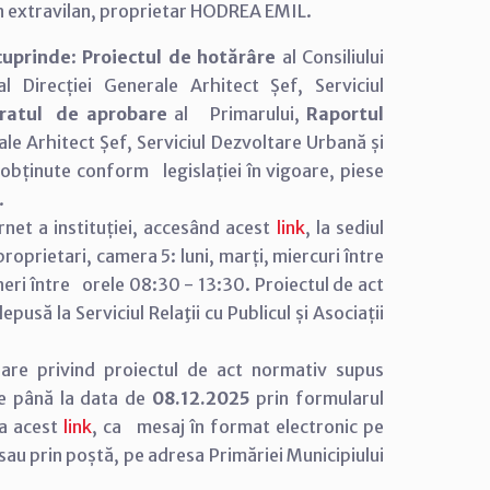
în extravilan, proprietar HODREA EMIL.
cuprinde
:
Proiectul de hotărâre
al Consiliului
l Direcției Generale Arhitect Șef, Serviciul
ratul de aprobare
al Primarului,
Raportul
ale Arhitect Șef, Serviciul Dezvoltare Urbană și
 obținute conform legislației în vigoare, piese
.
net a instituției, accesând acest
link
, la sediul
e proprietari, camera 5: luni, marți, miercuri între
neri între orele 08:30 - 13:30. Proiectul de act
usă la Serviciul Relaţii cu Publicul și Asociații
are privind proiectul de act normativ supus
ne până la data de
08.12.2025
prin formularul
la acest
link
, ca mesaj în format electronic pe
u prin poștă, pe adresa Primăriei Municipiului