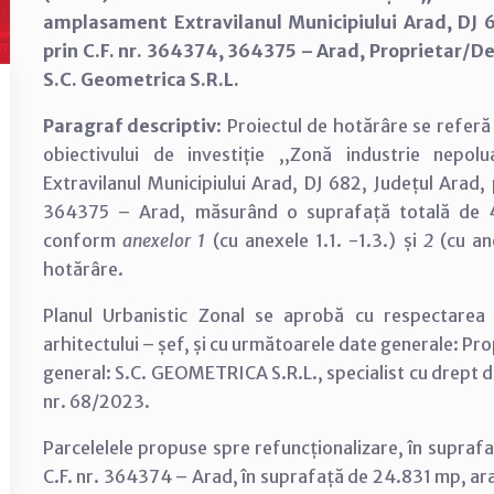
amplasament Extravilanul Municipiului Arad, DJ 6
prin C.F. nr. 364374, 364375 – Arad, Proprietar/De
S.C. Geometrica S.R.L.
Paragraf descriptiv
: Proiectul de hotărâre se referă
obiectivului de investiție ,,Zonă industrie nepol
Extravilanul Municipiului Arad, DJ 682, Județul Arad, 
364375 – Arad, măsurând o suprafață totală de 
conform
anexelor 1
(cu anexele 1.1. -1.3.) și
2
(cu an
hotărâre.
Planul Urbanistic Zonal se aprobă cu respectarea co
arhitectului – șef, și cu următoarele date generale: 
general: S.C. GEOMETRICA S.R.L., specialist cu drept 
nr. 68/2023.
Parcelelele propuse spre refuncționalizare, în suprafa
C.F. nr. 364374 – Arad, în suprafață de 24.831 mp, ara