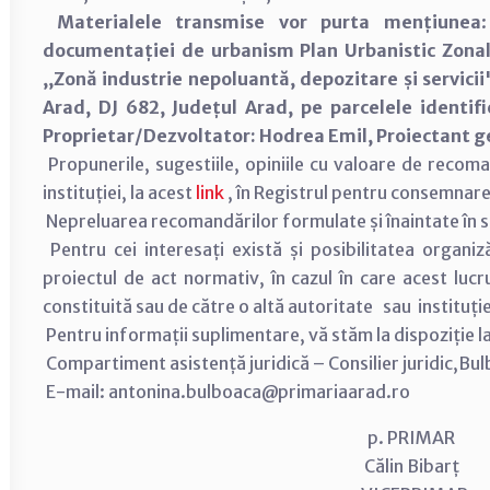
Materialele transmise vor purta mențiunea
documentației de urbanism Plan Urbanistic Zonal (
,,Zonă industrie nepoluantă, depozitare și servi
Arad, DJ 682, Județul Arad, pe parcelele identif
Proprietar/Dezvoltator: Hodrea Emil, Proiectant ge
Propunerile, sugestiile, opiniile cu valoare de recom
instituției, la acest
link
, în Registrul pentru consemnar
Nepreluarea recomandărilor formulate și înaintate în scri
Pentru cei interesați există și posibilitatea organiză
proiectul de act normativ, în cazul în care acest lucr
constituită sau de către o altă autoritate sau instituț
Pentru informații suplimentare, vă stăm la dispoziție 
Compartiment asistență juridică – Consilier juridic,Bu
E-mail: antonina.bulboaca@primariaarad.ro
p. PRIMAR
Călin Bibarț