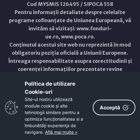
Cod MYSMIS 126495 / SIPOCA 558
Pentru informații detaliate despre celelalte
programe cofinanțate de Uniunea Europeană, vă
invităm să vizitați:
www.fonduri-
ue.ro
,
www.poca.ro
.
Conținutul acestui site web nu reprezintă în mod
obligatoriu poziția oficială a Uniunii Europene.
Întreaga responsabilitate asupra corectitudinii și
coerenței informațiilor prezentate revine
inițiatorilor site-ului web.
Politica de utilizare
Cookie-uri‎
Copyright © 2021 - 2026 -
Primăria Municipiului ARAD
Site-ul nostru utilizează
module cookie și alte
ResponsiveVoice
used under
Acceptă
Non-Commercial License
tehnologii similare pentru a
optimiza funcţionalitatea si a
îmbunătăţi experienţa de
navigare.
Află mai multe »