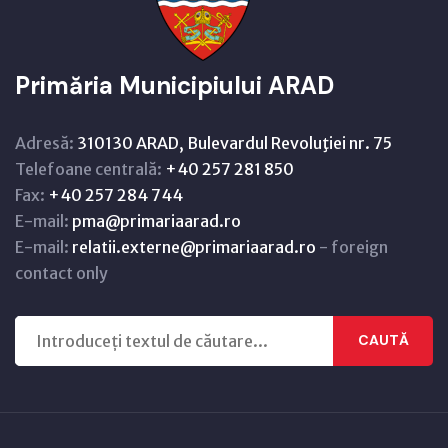
Primăria Municipiului ARAD
Adresă:
310130 ARAD, Bulevardul Revoluţiei nr. 75
Telefoane centrală:
+40 257 281 850
Fax:
+40 257 284 744
E-mail:
pma@primariaarad.ro
E-mail:
relatii.externe@primariaarad.ro
- foreign
contact only
CAUTĂ