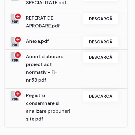
SPECIALITATE.pdf
REFERAT DE
DESCARCĂ
APROBARE.pdf
Anexa.pdf
DESCARCĂ
Anunt elaborare
DESCARCĂ
proiect act
normativ - PH
nr.53.pdf
Registru
DESCARCĂ
consemnare si
analizare propuneri
site.pdf