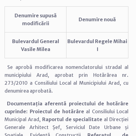
Denumire supusă
Denumire nouă
modificării
Bulevardul General
Bulevardul Regele Mihai
Vasile Milea
I
Se aprobă modificarea nomenclatorului stradal al
municipiului Arad, aprobat prin Hotărârea nr.
273/2010 a Consiliului Local al Municipiului Arad, cu
denumirea aprobată.
Documentația aferentă proiectului de hotărâre
cuprinde
:
Proiectul de hotărâre
al Consiliului Local
Municipal Arad,
Raportul de specialitate
al Direcției
Generale Arhitect Șef, Serviciul Date Urbane și
Spațiale, Evidență Construcții,
Referatul de