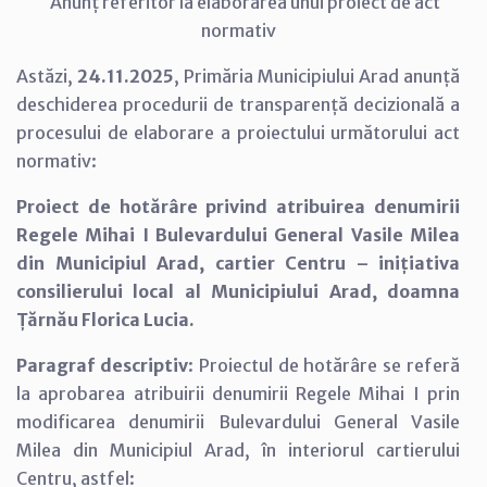
Anunț referitor la elaborarea unui proiect de act
normativ
Astăzi,
24.11.2025
, Primăria Municipiului Arad anunță
deschiderea procedurii de transparență decizională a
procesului de elaborare a proiectului următorului act
normativ:
Proiect de hotărâre privind atribuirea denumirii
Regele Mihai I Bulevardului General Vasile Milea
din Municipiul Arad, cartier Centru – inițiativa
consilierului local al Municipiului Arad, doamna
Țărnău Florica Lucia.
Paragraf descriptiv
: Proiectul de hotărâre se referă
la aprobarea atribuirii denumirii Regele Mihai I prin
modificarea denumirii Bulevardului General Vasile
Milea din Municipiul Arad, în interiorul cartierului
Centru, astfel: