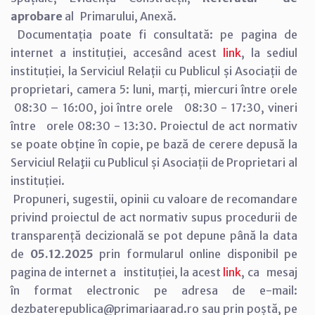
aprobare
al Primarului, Anexă.
Documentația poate fi consultată: pe pagina de
internet a instituției, accesând acest
link
, la sediul
instituției, la Serviciul Relații cu Publicul și Asociații de
proprietari, camera 5: luni, marți, miercuri între orele
08:30 – 16:00, joi între orele 08:30 - 17:30, vineri
între orele 08:30 - 13:30. Proiectul de act normativ
se poate obține în copie, pe bază de cerere depusă la
Serviciul Relaţii cu Publicul și Asociații de Proprietari al
instituției.
Propuneri, sugestii, opinii cu valoare de recomandare
privind proiectul de act normativ supus procedurii de
transparență decizională se pot depune până la data
de
05.12.2025
prin formularul online disponibil pe
pagina de internet a instituției, la acest
link
, ca mesaj
în format electronic pe adresa de e-mail:
dezbaterepublica@primariaarad.ro sau prin poștă, pe