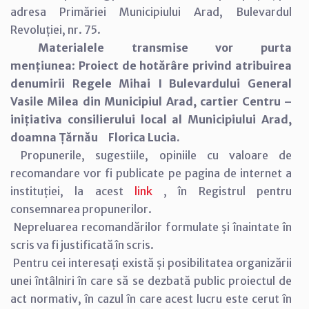
adresa Primăriei Municipiului Arad, Bulevardul
Revoluției, nr. 75.
Materialele transmise vor purta
mențiunea
:
Proiect de hotărâre privind atribuirea
denumirii Regele Mihai I Bulevardului General
Vasile Milea din Municipiul Arad, cartier Centru –
inițiativa consilierului local al Municipiului Arad,
doamna Țărnău Florica Lucia.
Propunerile, sugestiile, opiniile cu valoare de
recomandare vor fi publicate pe pagina de internet a
instituției, la acest
link
, în Registrul pentru
consemnarea propunerilor.
Nepreluarea recomandărilor formulate și înaintate în
scris va fi justificată în scris.
Pentru cei interesați există și posibilitatea organizării
unei întâlniri în care să se dezbată public proiectul de
act normativ, în cazul în care acest lucru este cerut în