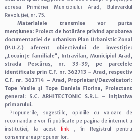
adresa Primăriei Municipiului Arad, Bulevardul
Revoluției, nr. 75.
Materialele transmise vor purta
mențiunea
:
Proiect de hotărâre privind aprobarea
documentației de urbanism Plan Urbanistic Zonal
(P.U.Z.) aferent obiectivului de investiție:
,,Locuințe familiale”, Intravilan, Municipiul Arad,
strada Pescăruș, nr. 33-39, pe parcelele
identificate prin C.F. nr. 362713 – Arad, respectiv
C.F. nr. 362714 – Arad, Proprietari/Dezvoltatori:
Tope Vasile și Tope Daniela Florina, Proiectant
general: S.C. ARHITECTONIC S.R.L. – inițiativa
primarului.
Propunerile, sugestiile, opiniile cu valoare de
recomandare vor fi publicate pe pagina de internet a
instituției, la acest
link
, în Registrul pentru
consemnarea propunerilor.