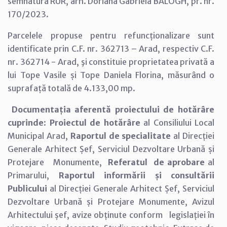
semnătură RUR, arh. Doriana Gabriela BALOGH, pr. nr.
170/2023.
Parcelele propuse pentru refuncționalizare sunt
identificate prin C.F. nr. 362713 – Arad, respectiv C.F.
nr. 362714 - Arad, şi constituie proprietatea privată a
lui Tope Vasile și Tope Daniela Florina, măsurând o
suprafață totală de 4.133,00 mp.
Documentația aferentă proiectului de hotărâre
cuprinde
:
Proiectul de hotărâre
al Consiliului Local
Municipal Arad,
Raportul de specialitate
al Direcției
Generale Arhitect Șef, Serviciul Dezvoltare Urbană și
Protejare Monumente,
Referatul de aprobare
al
Primarului,
Raportul informării și consultării
Publicului
al Direcției Generale Arhitect Șef, Serviciul
Dezvoltare Urbană și Protejare Monumente, Avizul
Arhitectului șef, avize obținute conform legislației în