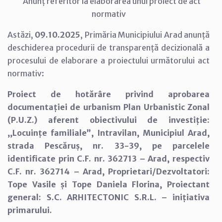
Anunț referitor la elaborarea unui proiect de act
normativ
Astăzi,
09.10.2025
, Primăria Municipiului Arad anunță
deschiderea procedurii de transparență decizională a
procesului de elaborare a proiectului următorului act
normativ:
Proiect de hotărâre privind aprobarea
documentației de urbanism Plan Urbanistic Zonal
(P.U.Z.) aferent obiectivului de investiție:
,,Locuințe familiale”, Intravilan, Municipiul Arad,
strada Pescăruș, nr. 33-39, pe parcelele
identificate prin C.F. nr. 362713 – Arad, respectiv
C.F. nr. 362714 – Arad, Proprietari/Dezvoltatori:
Tope Vasile și Tope Daniela Florina, Proiectant
general: S.C. ARHITECTONIC S.R.L. – inițiativa
primarului.