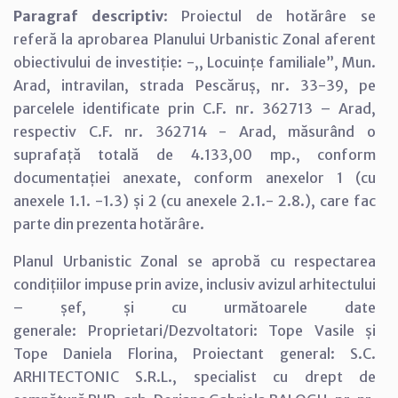
Paragraf descriptiv
: Proiectul de hotărâre se
referă la aprobarea Planului Urbanistic Zonal aferent
obiectivului de investiție: -,, Locuințe familiale”, Mun.
Arad, intravilan, strada Pescăruș, nr. 33-39, pe
parcelele identificate prin C.F. nr. 362713 – Arad,
respectiv C.F. nr. 362714 - Arad, măsurând o
suprafață totală de 4.133,00 mp., conform
documentației anexate, conform anexelor 1 (cu
anexele 1.1. -1.3) și 2 (cu anexele 2.1.- 2.8.), care fac
parte din prezenta hotărâre.
Planul Urbanistic Zonal se aprobă cu respectarea
condițiilor impuse prin avize, inclusiv avizul arhitectului
– șef, și cu următoarele date
generale: Proprietari/Dezvoltatori: Tope Vasile și
Tope Daniela Florina, Proiectant general: S.C.
ARHITECTONIC S.R.L., specialist cu drept de