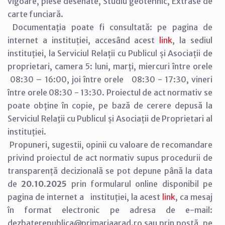
vigoare, piese desenate, Studiu geotehnic, Extrase de
carte funciară.
Documentația poate fi consultată: pe pagina de
internet a instituției, accesând acest
link
, la sediul
instituției, la Serviciul Relații cu Publicul și Asociații de
proprietari, camera 5: luni, marți, miercuri între orele
08:30 – 16:00, joi între orele 08:30 - 17:30, vineri
între orele 08:30 - 13:30. Proiectul de act normativ se
poate obține în copie, pe bază de cerere depusă la
Serviciul Relaţii cu Publicul și Asociații de Proprietari al
instituției.
Propuneri, sugestii, opinii cu valoare de recomandare
privind proiectul de act normativ supus procedurii de
transparență decizională se pot depune până la data
de
20.10.2025
prin formularul online disponibil pe
pagina de internet a instituției, la acest
link
, ca mesaj
în format electronic pe adresa de e-mail:
dezbaterepublica@primariaarad.ro sau prin poștă, pe