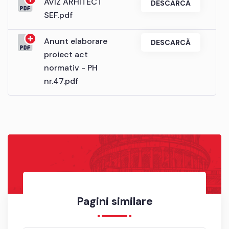
AVIZ ARHITECT
DESCARCĂ
SEF.pdf
Anunt elaborare
DESCARCĂ
proiect act
normativ - PH
nr.47.pdf
Pagini similare