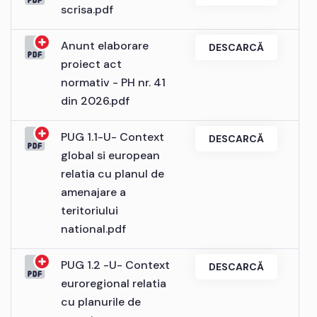
scrisa.pdf
Anunt elaborare
DESCARCĂ
proiect act
normativ - PH nr. 41
din 2026.pdf
PUG 1.1-U- Context
DESCARCĂ
global si european
relatia cu planul de
amenajare a
teritoriului
national.pdf
PUG 1.2 -U- Context
DESCARCĂ
euroregional relatia
cu planurile de