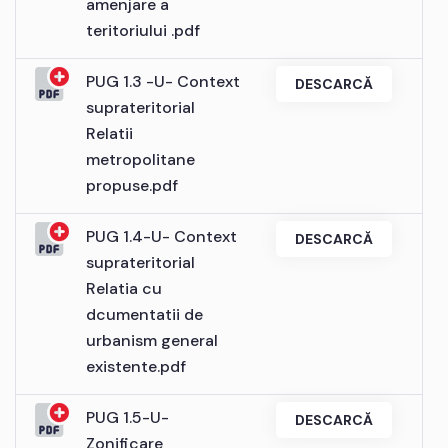
amenjare a
teritoriului .pdf
PUG 1.3 -U- Context
DESCARCĂ
suprateritorial
Relatii
metropolitane
propuse.pdf
PUG 1.4-U- Context
DESCARCĂ
suprateritorial
Relatia cu
dcumentatii de
urbanism general
existente.pdf
PUG 1.5-U-
DESCARCĂ
Zonificare