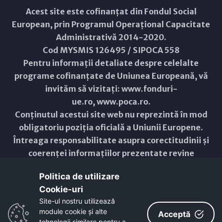
Acest site este cofinanțat din Fondul Social
European, prin Programul Operațional Capacitate
Administrativă 2014-2020.
Cod MYSMIS 126495 / SIPOCA 558
Pentru informații detaliate despre celelalte
programe cofinanțate de Uniunea Europeană, vă
invităm să vizitați:
www.fonduri-
ue.ro
,
www.poca.ro
.
Conținutul acestui site web nu reprezintă în mod
obligatoriu poziția oficială a Uniunii Europene.
Întreaga responsabilitate asupra corectitudinii și
coerenței informațiilor prezentate revine
inițiatorilor site-ului web.
Politica de utilizare
Cookie-uri‎
Copyright © 2021 - 2026 -
Primăria Municipiului ARAD
Site-ul nostru utilizează
module cookie și alte
ResponsiveVoice
used under
Acceptă
Non-Commercial License
tehnologii similare pentru a