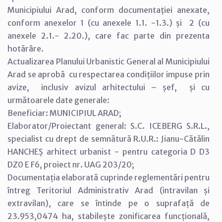
Municipiului Arad, conform documentației anexate,
conform anexelor 1 (cu anexele 1.1. -1.3.) și 2 (cu
anexele 2.1.- 2.20.), care fac parte din prezenta
hotărâre.
Actualizarea Planului Urbanistic General al Municipiului
Arad se aprobă cu respectarea condițiilor impuse prin
avize, inclusiv avizul arhitectului – șef, și cu
următoarele date generale:
Beneficiar: MUNICIPIUL ARAD;
Elaborator/Proiectant general: S.C. ICEBERG S.R.L.,
specialist cu drept de semnătură R.U.R.: Jianu-Cătălin
HANCHEȘ arhitect urbanist - pentru categoria D D3
DZ0 E F6, proiect nr. UAG 203/20;
Documentația elaborată cuprinde reglementări pentru
întreg Teritoriul Administrativ Arad (intravilan și
extravilan), care se întinde pe o suprafață de
23.953,0474 ha, stabilește zonificarea funcțională,