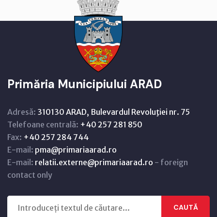
Primăria Municipiului ARAD
Adresă:
310130 ARAD, Bulevardul Revoluţiei nr. 75
Telefoane centrală:
+40 257 281 850
Fax:
+40 257 284 744
E-mail:
pma@primariaarad.ro
E-mail:
relatii.externe@primariaarad.ro
- foreign
contact only
CAUTĂ