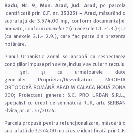
Radu, Nr. 9, Mun. Arad, Jud. Arad,
pe parcela
identificată prin
C.F. nr. 353251 – Arad,
măsurând o
suprafață de 3.574,00 mp, conform documentației
anexate, conform
anexelor 1
(cu anexele 1.1. -1.3.) și
2
(cu anexele 2.1.- 2.9.), care fac parte din prezenta
hotărâre.
Planul Urbanistic Zonal se aprobă cu respectarea
condițiilor impuse prin avize, inclusiv avizul arhitectului
– șef, și cu următoarele date
generale: Proprietar/Dezvoltator: PAROHIA
ORTODOXĂ ROMÂNĂ ARAD MICĂLACA NOUĂ ZONA
300; Proiectant general: S.C. PRO URBAN S.R.L.,
specialist cu drept de semnătură RUR, arh. ȘERBAN
Elvira, pr. nr. 37/2024.
Parcela propusă pentru refuncționalizare, măsoară o
suprafață de 3.574,00 mp și este identificată prin C.F.