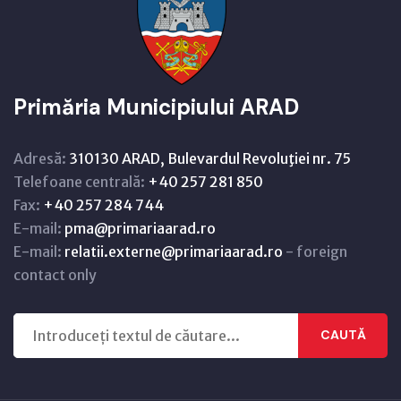
Primăria Municipiului ARAD
Adresă:
310130 ARAD, Bulevardul Revoluţiei nr. 75
Telefoane centrală:
+40 257 281 850
Fax:
+40 257 284 744
E-mail:
pma@primariaarad.ro
E-mail:
relatii.externe@primariaarad.ro
- foreign
contact only
CAUTĂ