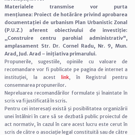
Materialele transmise vor purta
mențiunea
:
Proiect de hotărâre privind aprobarea
documentației de urbanism Plan Urbanistic Zonal
(P.U.Z.) aferent obiectivului de investiție:
,,Construire centru parohial administrativ",
amplasament Str. Dr. Cornel Radu, Nr. 9, Mun.
Arad, Jud. Arad – inițiativa primarului.
Propunerile, sugestiile, opiniile cu valoare de
recomandare vor fi publicate pe pagina de internet a
instituției, la acest
link
, în Registrul pentru
consemnarea propunerilor.
Nepreluarea recomandărilor formulate și înaintate în
scris va fi justificată în scris.
Pentru cei interesați există și posibilitatea organizării
unei întâlniri în care să se dezbată public proiectul de
act normativ, în cazul în care acest lucru este cerut în
scris de către o asociație legal constituită sau de către