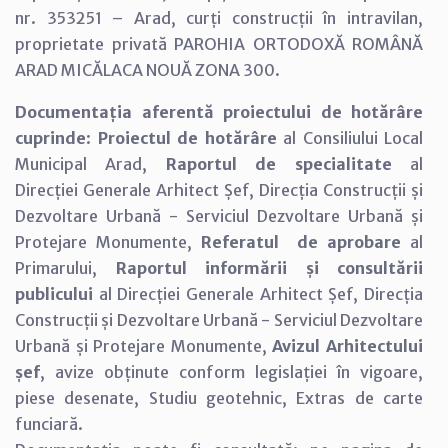
nr. 353251 – Arad, curți construcții în intravilan,
proprietate privată PAROHIA ORTODOXĂ ROMÂNĂ
ARAD MICĂLACA NOUĂ ZONA 300.
Documentația aferentă proiectului de hotărâre
cuprinde
:
Proiectul de hotărâre
al Consiliului Local
Municipal Arad,
Raportul de specialitate
al
Direcției Generale Arhitect Șef, Direcția Construcții și
Dezvoltare Urbană - Serviciul Dezvoltare Urbană și
Protejare Monumente,
Referatul de aprobare
al
Primarului,
Raportul informării și consultării
publicului
al Direcției Generale Arhitect Șef, Direcția
Construcții și Dezvoltare Urbană - Serviciul Dezvoltare
Urbană și Protejare Monumente,
Avizul Arhitectului
șef
, avize obținute conform legislației în vigoare,
piese desenate, Studiu geotehnic, Extras de carte
funciară.