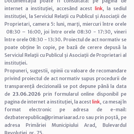
Documentația poate fi consultată: pe pagina de
internet a instituției, accesând acest
link
, la sediul
instituției, la Serviciul Relații cu Publicul și Asociații de
Proprietari, camera 5: luni, marți, miercuri între orele
08:30 – 16:00, joi între orele 08:30 - 17:30, vineri
între orele 08:30 - 13:30. Proiectul de act normativ se
poate obține în copie, pe bază de cerere depusă la
Serviciul Relaţii cu Publicul și Asociații de Proprietari al
instituției.
Propuneri, sugestii, opinii cu valoare de recomandare
privind proiectul de act normativ supus procedurii de
transparență decizională se pot depune până la data
de
23.06.2026
prin formularul online disponibil pe
pagina de internet a instituției, la acest
link
, ca mesaj în
format electronic pe adresa de e-mail:
dezbaterepublica@primariaarad.ro sau prin poștă, pe
adresa Primăriei Municipiului Arad, Bulevardul
Revoluției, nr. 75.