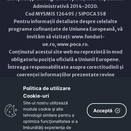
Administrativă 2014-2020.
Cod MYSMIS 126495 / SIPOCA 558
Pentru informații detaliate despre celelalte
programe cofinanțate de Uniunea Europeană, vă
invităm să vizitați:
www.fonduri-
ue.ro
,
www.poca.ro
.
Conținutul acestui site web nu reprezintă în mod
obligatoriu poziția oficială a Uniunii Europene.
Întreaga responsabilitate asupra corectitudinii și
coerenței informațiilor prezentate revine
inițiatorilor site-ului web.
Politica de utilizare
Cookie-uri‎
Copyright © 2021 - 2026 -
Primăria Municipiului ARAD
Site-ul nostru utilizează
module cookie și alte
ResponsiveVoice
used under
Acceptă
Non-Commercial License
tehnologii similare pentru a
optimiza funcţionalitatea si a
îmbunătăţi experienţa de