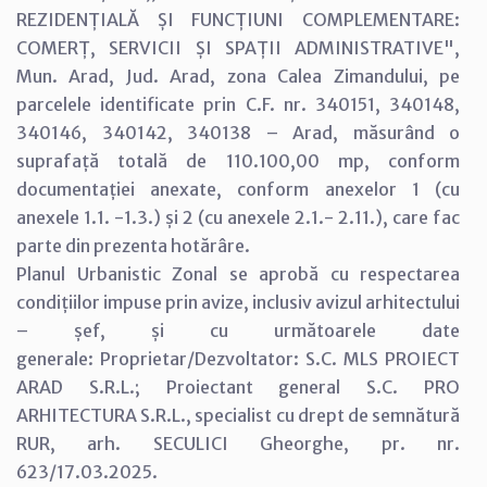
REZIDENȚIALĂ ȘI FUNCȚIUNI COMPLEMENTARE:
COMERȚ, SERVICII ȘI SPAȚII ADMINISTRATIVE",
Mun. Arad, Jud. Arad, zona Calea Zimandului, pe
parcelele identificate prin C.F. nr. 340151, 340148,
340146, 340142, 340138 – Arad, măsurând o
suprafață totală de 110.100,00 mp, conform
documentației anexate, conform anexelor 1 (cu
anexele 1.1. -1.3.) și 2 (cu anexele 2.1.- 2.11.), care fac
parte din prezenta hotărâre.
Planul Urbanistic Zonal se aprobă cu respectarea
condițiilor impuse prin avize, inclusiv avizul arhitectului
– șef, și cu următoarele date
generale: Proprietar/Dezvoltator: S.C. MLS PROIECT
ARAD S.R.L.; Proiectant general S.C. PRO
ARHITECTURA S.R.L., specialist cu drept de semnătură
RUR, arh. SECULICI Gheorghe, pr. nr.
623/17.03.2025.