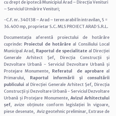
cu drept de ipotecă Municipiul Arad – Direcția Venituri
– Serviciul Urmărire Venituri;
-C.F. nr. 340138 – Arad – teren arabil în intravilan, S =
36.400 mp, proprietar S.C. MLS PROIECT ARAD S.R.L.
Documentația aferentă proiectului de hotărâre
cuprinde:
Proiectul de hotărâre
al Consiliului Local
Municipal Arad,
Raportul de specialitate
al Direcției
Generale Arhitect Șef, Direcția Construcții și
Dezvoltare Urbană - Serviciul Dezvoltare Urbană și
Protejare Monumente,
Referatul de aprobare
al
Primarului,
Raportul informării și consultării
publicului
al Direcției Generale Arhitect Șef, Direcția
Construcții și Dezvoltare Urbană - Serviciul Dezvoltare
Urbană și Protejare Monumente,
Avizul Arhitectului
șef
, avize obținute conform legislației în vigoare,
piese desenate, Aviz geotehnic preliminar, Extrase de