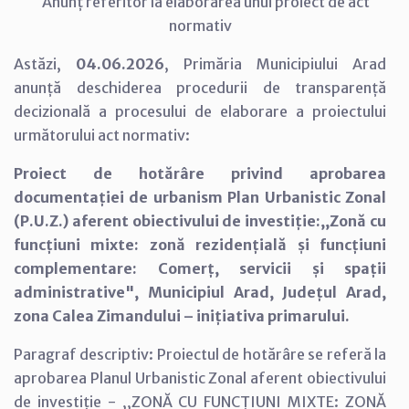
Anunț referitor la elaborarea unui proiect de act
normativ
Astăzi,
04.06.2026
, Primăria Municipiului Arad
anunță deschiderea procedurii de transparență
decizională a procesului de elaborare a proiectului
următorului act normativ:
Proiect de hotărâre privind aprobarea
documentației de urbanism Plan Urbanistic Zonal
(P.U.Z.) aferent obiectivului de investiție:,,Zonă cu
funcțiuni mixte: zonă rezidențială și funcțiuni
complementare: Comerț, servicii și spații
administrative", Municipiul Arad, Județul Arad,
zona Calea Zimandului – inițiativa primarului.
Paragraf descriptiv: Proiectul de hotărâre se referă la
aprobarea Planul Urbanistic Zonal aferent obiectivului
de investiție - ,,ZONĂ CU FUNCȚIUNI MIXTE: ZONĂ