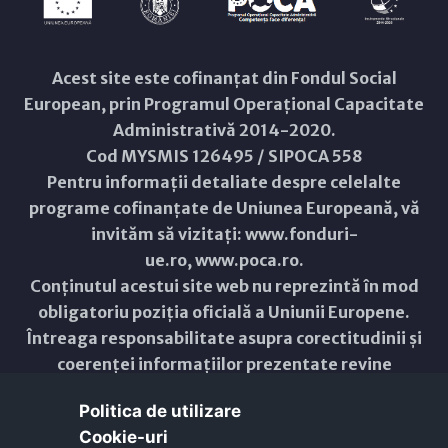
Acest site este cofinanțat din Fondul Social
European, prin Programul Operațional Capacitate
Administrativă 2014-2020.
Cod MYSMIS 126495 / SIPOCA 558
Pentru informații detaliate despre celelalte
programe cofinanțate de Uniunea Europeană, vă
invităm să vizitați:
www.fonduri-
ue.ro
,
www.poca.ro
.
Conținutul acestui site web nu reprezintă în mod
obligatoriu poziția oficială a Uniunii Europene.
Întreaga responsabilitate asupra corectitudinii și
coerenței informațiilor prezentate revine
inițiatorilor site-ului web.
Politica de utilizare
Cookie-uri‎
Copyright © 2021 - 2026 -
Primăria Municipiului ARAD