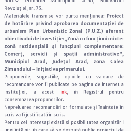
adresa Primăriei Municipiului Arad, Bulevardul
Revoluției, nr. 75.
Materialele transmise vor purta mențiunea:
Proiect
de hotărâre privind aprobarea documentației de
urbanism Plan Urbanistic Zonal (P.U.Z.) aferent
obiectivului de investiție:,,Zonă cu funcțiuni mixte:
zonă rezidențială și funcțiuni complementare:
Comerț, servicii și spații administrative",
Municipiul Arad, Județul Arad, zona Calea
Zimandului – inițiativa primarului.
Propunerile, sugestiile, opiniile cu valoare de
recomandare vor fi publicate pe pagina de internet a
instituției, la acest
link
, în Registrul pentru
consemnarea propunerilor.
Nepreluarea recomandărilor formulate și înaintate în
scris va fi justificată în scris.
Pentru cei interesați există și posibilitatea organizării
unei întâlniri în care să se dezbată public proiectul de