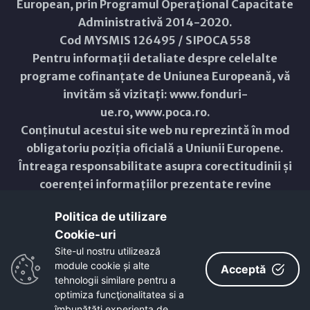
European, prin Programul Operațional Capacitate
Administrativă 2014-2020.
Cod MYSMIS 126495 / SIPOCA 558
Pentru informații detaliate despre celelalte
programe cofinanțate de Uniunea Europeană, vă
invităm să vizitați:
www.fonduri-
ue.ro
,
www.poca.ro
.
Conținutul acestui site web nu reprezintă în mod
obligatoriu poziția oficială a Uniunii Europene.
Întreaga responsabilitate asupra corectitudinii și
coerenței informațiilor prezentate revine
inițiatorilor site-ului web.
Politica de utilizare
Cookie-uri‎
Copyright © 2021 - 2026 -
Primăria Municipiului ARAD
Site-ul nostru utilizează
module cookie și alte
ResponsiveVoice
used under
Acceptă
Non-Commercial License
tehnologii similare pentru a
optimiza funcţionalitatea si a
îmbunătăţi experienţa de