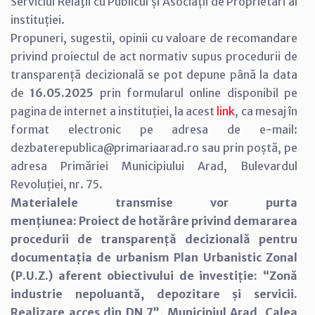
Serviciul Relaţii cu Publicul și Asociații de Proprietari al
instituției.
Propuneri, sugestii, opinii cu valoare de recomandare
privind proiectul de act normativ supus procedurii de
transparență decizională se pot depune până la data
de
16.05.2025
prin formularul online disponibil pe
pagina de internet a instituției, la acest
link
, ca mesaj în
format electronic pe adresa de e-mail:
dezbaterepublica@primariaarad.ro sau prin poștă, pe
adresa Primăriei Municipiului Arad, Bulevardul
Revoluției, nr. 75.
Materialele transmise vor purta
mențiunea: Proiect de hotărâre privind demararea
procedurii de transparență decizională pentru
documentația de urbanism Plan Urbanistic Zonal
(P.U.Z.) aferent obiectivului de investiție: “Zonă
industrie nepoluantă, depozitare și servicii.
Realizare acces din DN 7”, Municipiul Arad, Calea