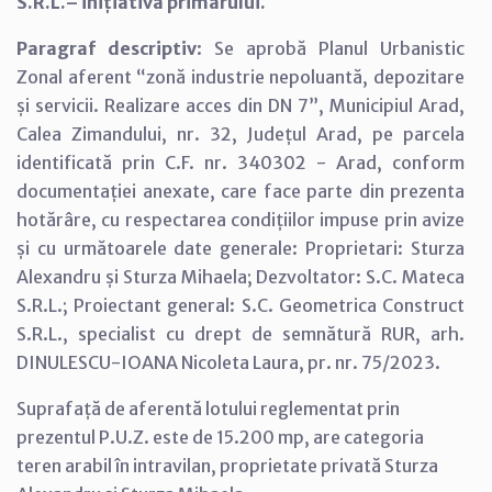
S.R.L.– inițiativa primarului.
Paragraf descriptiv
: Se aprobă Planul Urbanistic
Zonal aferent “zonă industrie nepoluantă, depozitare
și servicii. Realizare acces din DN 7”, Municipiul Arad,
Calea Zimandului, nr. 32, Județul Arad, pe parcela
identificată prin C.F. nr. 340302 - Arad, conform
documentației anexate, care face parte din prezenta
hotărâre, cu respectarea condițiilor impuse prin avize
și cu următoarele date generale: Proprietari: Sturza
Alexandru și Sturza Mihaela; Dezvoltator: S.C. Mateca
S.R.L.; Proiectant general: S.C. Geometrica Construct
S.R.L., specialist cu drept de semnătură RUR, arh.
DINULESCU-IOANA Nicoleta Laura, pr. nr. 75/2023.
Suprafață de aferentă lotului reglementat prin
prezentul P.U.Z. este de 15.200 mp, are categoria
teren arabil în intravilan, proprietate privată Sturza