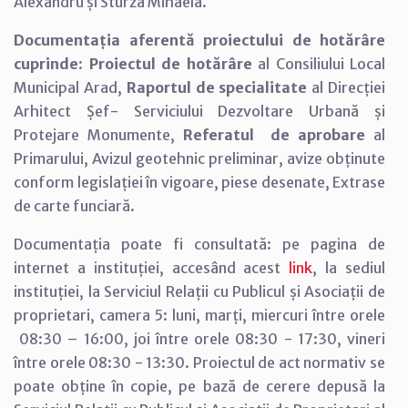
Alexandru și Sturza Mihaela.
Documentația aferentă proiectului de hotărâre
cuprinde
:
Proiectul de hotărâre
al Consiliului Local
Municipal Arad,
Raportul de specialitate
al Direcției
Arhitect Șef- Serviciului Dezvoltare Urbană și
Protejare Monumente,
Referatul de aprobare
al
Primarului, Avizul geotehnic preliminar, avize obținute
conform legislației în vigoare, piese desenate, Extrase
de carte funciară.
Documentația poate fi consultată: pe pagina de
internet a instituției, accesând acest
link
, la sediul
instituției, la Serviciul Relații cu Publicul și Asociații de
proprietari, camera 5: luni, marți, miercuri între orele
08:30 – 16:00, joi între orele 08:30 - 17:30, vineri
între orele 08:30 - 13:30. Proiectul de act normativ se
poate obține în copie, pe bază de cerere depusă la