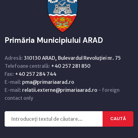
Primăria Municipiului ARAD
Adresă:
310130 ARAD, Bulevardul Revoluţiei nr. 75
Telefoane centrală:
+40 257 281 850
Fax:
+40 257 284 744
E-mail:
pma@primariaarad.ro
E-mail:
relatii.externe@primariaarad.ro
- foreign
contact only
CAUTĂ