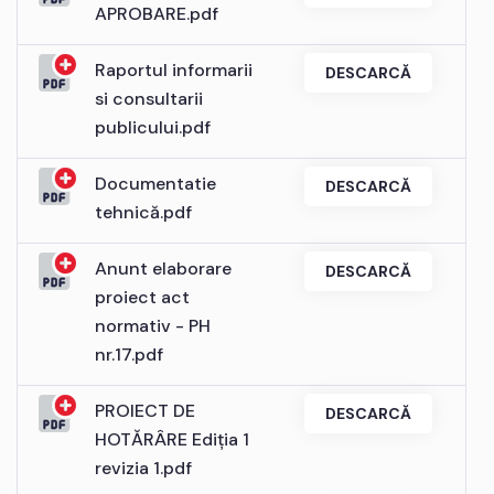
APROBARE.pdf
Raportul informarii
DESCARCĂ
si consultarii
publicului.pdf
Documentatie
DESCARCĂ
tehnică.pdf
Anunt elaborare
DESCARCĂ
proiect act
normativ - PH
nr.17.pdf
PROIECT DE
DESCARCĂ
HOTĂRÂRE Ediția 1
revizia 1.pdf