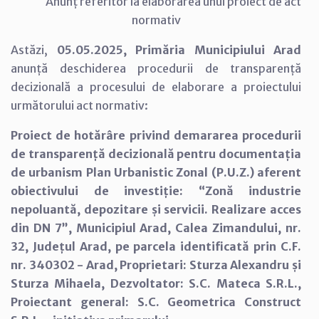
Anunț referitor la elaborarea unui proiect de act
normativ
Astăzi,
05.05.2025, Primăria Municipiului Arad
anunță deschiderea procedurii de transparență
decizională a procesului de elaborare a proiectului
următorului act normativ:
Proiect de hotărâre privind demararea procedurii
de transparență decizională pentru documentația
de urbanism Plan Urbanistic Zonal (P.U.Z.) aferent
obiectivului de investiție: “Zonă industrie
nepoluantă, depozitare și servicii. Realizare acces
din DN 7”, Municipiul Arad, Calea Zimandului, nr.
32, Județul Arad, pe parcela identificată prin C.F.
nr. 340302 - Arad, Proprietari: Sturza Alexandru și
Sturza Mihaela, Dezvoltator: S.C. Mateca S.R.L.,
Proiectant general: S.C. Geometrica Construct