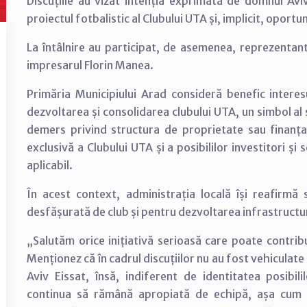
Discuțiile au vizat intenția exprimată de domnul Aviv 
proiectul fotbalistic al Clubului UTA și, implicit, oportu
La întâlnire au participat, de asemenea, reprezentan
impresarul Florin Manea.
Primăria Municipiului Arad consideră benefic interes
dezvoltarea și consolidarea clubului UTA, un simbol al 
demers privind structura de proprietate sau finanțar
exclusivă a Clubului UTA și a posibililor investitori ș
aplicabil.
În acest context, administrația locală își reafirmă 
desfășurată de club și pentru dezvoltarea infrastructuri
„Salutăm orice inițiativă serioasă care poate contrib
Menționez că în cadrul discuțiilor nu au fost vehiculat
Aviv Eissat, însă, indiferent de identitatea posibili
continua să rămână apropiată de echipă, așa cum 