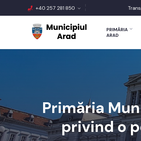
+40 257 281 850
Trans
PRIMĂRIA
ARAD
Primăria Muni
privind o p