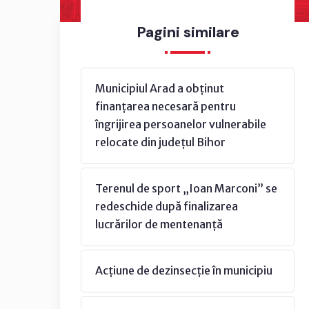
Pagini similare
Municipiul Arad a obținut
finanțarea necesară pentru
îngrijirea persoanelor vulnerabile
relocate din județul Bihor
Terenul de sport „Ioan Marconi” se
redeschide după finalizarea
lucrărilor de mentenanță
Acțiune de dezinsecție în municipiu