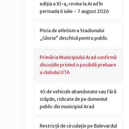
ediția a XI-a, revine la Arad în
perioada 6 iulie – 7 august 2026
Pista de atletism a Stadionului
„Gloria” deschisă pentru public
Primăria Municipiului Arad confirmă
discuțiile privind o posibilă preluare
a clubului UTA
45 de vehicule abandonate sau fără
stăpân, ridicate de pe domeniul
public din municipiul Arad
Restricții de circulație pe Bulevardul