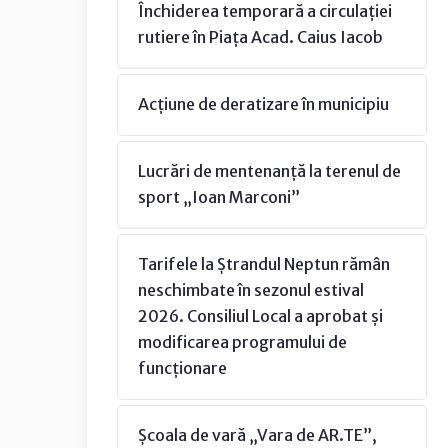
Închiderea temporară a circulației
rutiere în Piața Acad. Caius Iacob
Acțiune de deratizare în municipiu
Lucrări de mentenanță la terenul de
sport „Ioan Marconi”
Tarifele la Ștrandul Neptun rămân
neschimbate în sezonul estival
2026. Consiliul Local a aprobat și
modificarea programului de
funcționare
Școala de vară „Vara de AR.TE”,