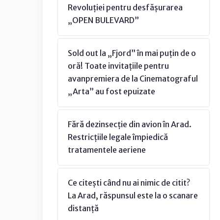
Revoluției pentru desfășurarea
„OPEN BULEVARD”
Sold out la „Fjord” în mai puțin de o
oră! Toate invitațiile pentru
avanpremiera de la Cinematograful
„Arta” au fost epuizate
Fără dezinsecție din avion în Arad.
Restricțiile legale împiedică
tratamentele aeriene
Ce citești când nu ai nimic de citit?
La Arad, răspunsul este la o scanare
distanță