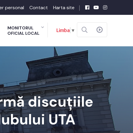
er personal
Contact
Harta site
MONITORUL
Limba
▼
OFICIAL LOCAL
rmă discuțiile
clubului UTA