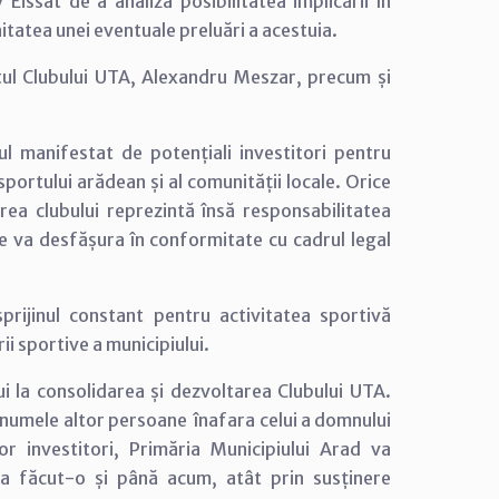
Eissat de a analiza posibilitatea implicării în
nitatea unei eventuale preluări a acestuia.
tul Clubului UTA, Alexandru Meszar, precum și
ul manifestat de potențiali investitori pentru
sportului arădean și al comunității locale. Orice
ea clubului reprezintă însă responsabilitatea
i se va desfășura în conformitate cu cadrul legal
sprijinul constant pentru activitatea sportivă
i sportive a municipiului.
ui la consolidarea și dezvoltarea Clubului UTA.
e numele altor persoane înafara celui a domnului
lor investitori, Primăria Municipiului Arad va
a făcut-o și până acum, atât prin susținere