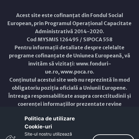
Acest site este cofinanțat din Fondul Social
European, prin Programul Operațional Capacitate
Administrativă 2014-2020.
Cod MYSMIS 126495 / SIPOCA 558
Pentru informații detaliate despre celelalte
programe cofinanțate de Uniunea Europeană, vă
invităm să vizitați:
www.fonduri-
ue.ro
,
www.poca.ro
.
Conținutul acestui site web nu reprezintă în mod
obligatoriu poziția oficială a Uniunii Europene.
Întreaga responsabilitate asupra corectitudinii și
coerenței informațiilor prezentate revine
inițiatorilor site-ului web.
Politica de utilizare
Cookie-uri‎
Copyright © 2021 - 2026 -
Primăria Municipiului ARAD
Site-ul nostru utilizează