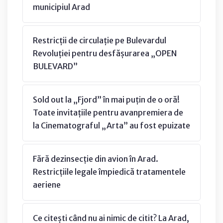
municipiul Arad
Restricții de circulație pe Bulevardul
Revoluției pentru desfășurarea „OPEN
BULEVARD”
Sold out la „Fjord” în mai puțin de o oră!
Toate invitațiile pentru avanpremiera de
la Cinematograful „Arta” au fost epuizate
Fără dezinsecție din avion în Arad.
Restricțiile legale împiedică tratamentele
aeriene
Ce citești când nu ai nimic de citit? La Arad,