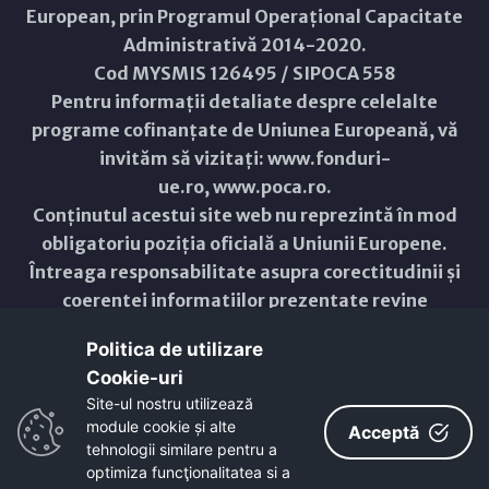
European, prin Programul Operațional Capacitate
Administrativă 2014-2020.
Cod MYSMIS 126495 / SIPOCA 558
Pentru informații detaliate despre celelalte
programe cofinanțate de Uniunea Europeană, vă
invităm să vizitați:
www.fonduri-
ue.ro
,
www.poca.ro
.
Conținutul acestui site web nu reprezintă în mod
obligatoriu poziția oficială a Uniunii Europene.
Întreaga responsabilitate asupra corectitudinii și
coerenței informațiilor prezentate revine
inițiatorilor site-ului web.
Politica de utilizare
Cookie-uri‎
Copyright © 2021 - 2026 -
Primăria Municipiului ARAD
Site-ul nostru utilizează
module cookie și alte
Acceptă
ResponsiveVoice
used under
Non-Commercial License
tehnologii similare pentru a
optimiza funcţionalitatea si a