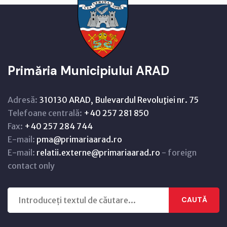
Primăria Municipiului ARAD
Adresă:
310130 ARAD, Bulevardul Revoluţiei nr. 75
Telefoane centrală:
+40 257 281 850
Fax:
+40 257 284 744
E-mail:
pma@primariaarad.ro
E-mail:
relatii.externe@primariaarad.ro
- foreign
contact only
CAUTĂ