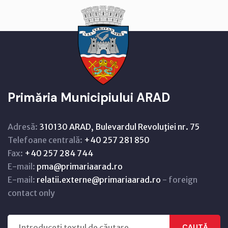
Primăria Municipiului ARAD
Adresă:
310130 ARAD, Bulevardul Revoluţiei nr. 75
Telefoane centrală:
+40 257 281 850
Fax:
+40 257 284 744
E-mail:
pma@primariaarad.ro
E-mail:
relatii.externe@primariaarad.ro
- foreign
contact only
CAUTĂ