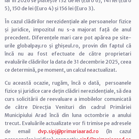
iar în 2026 se plătește 132 de lei (Euro 6), 141 lei (Euro
5), 150 de lei (Euro 4) și 156 lei (Euro 3).
În cazul clădirilor nerezidențiale ale persoanelor fizice
și juridice, impozitul nu s-a majorat față de anul
precedent. Diferențele mari care pot apărea pe site-
urile globalpay.ro și ghișeul.ro, provin din faptul că
încă nu au fost efectuate de către proprietari
evaluările clădirilor la data de 31 decembrie 2025, ceea
ce determină, pe moment, un calcul neactualizat.
Cu această ocazie, rugăm, încă o dată, persoanele
fizice și juridice care dețin clădiri nerezidențiale, să dea
curs solicitării de reevaluare a imobilelor comunicată
de către Direcția Venituri din cadrul Primăriei
Municipiului Arad încă din luna octombrie a anului
trecut. Evaluările actualizate vor fi trimise pe adresele
de email
dvp.sipj@primariaarad.ro
(în cazul