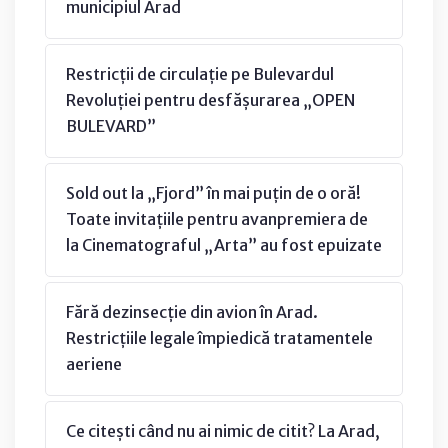
municipiul Arad
Restricții de circulație pe Bulevardul
Revoluției pentru desfășurarea „OPEN
BULEVARD”
Sold out la „Fjord” în mai puțin de o oră!
Toate invitațiile pentru avanpremiera de
la Cinematograful „Arta” au fost epuizate
Fără dezinsecție din avion în Arad.
Restricțiile legale împiedică tratamentele
aeriene
Ce citești când nu ai nimic de citit? La Arad,