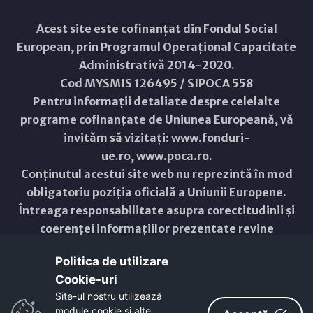
Acest site este cofinanțat din Fondul Social
European, prin Programul Operațional Capacitate
Administrativă 2014-2020.
Cod MYSMIS 126495 / SIPOCA 558
Pentru informații detaliate despre celelalte
programe cofinanțate de Uniunea Europeană, vă
invităm să vizitați:
www.fonduri-
ue.ro
,
www.poca.ro
.
Conținutul acestui site web nu reprezintă în mod
obligatoriu poziția oficială a Uniunii Europene.
Întreaga responsabilitate asupra corectitudinii și
coerenței informațiilor prezentate revine
inițiatorilor site-ului web.
Politica de utilizare
Cookie-uri‎
Copyright © 2021 - 2026 -
Primăria Municipiului ARAD
Site-ul nostru utilizează
module cookie și alte
ResponsiveVoice
used under