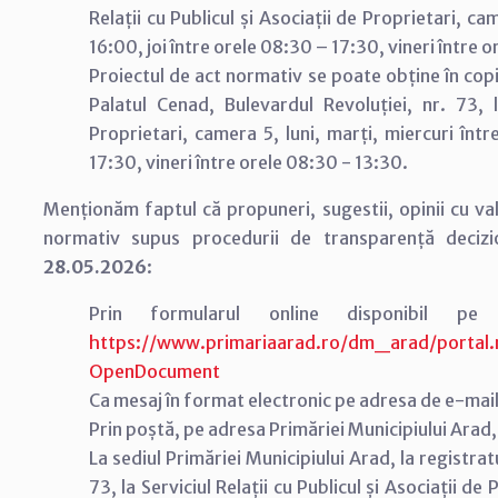
Relații cu Publicul și Asociații de Proprietari, ca
16:00, joi între orele 08:30 – 17:30, vineri între 
Proiectul de act normativ se poate obține în copi
Palatul Cenad, Bulevardul Revoluției, nr. 73, la
Proprietari, camera 5, luni, marți, miercuri înt
17:30, vineri între orele 08:30 - 13:30.
Menționăm faptul că propuneri, sugestii, opinii cu v
normativ supus procedurii de transparență deci
28.05.2026
:
Prin formularul online disponibil p
https://www.primariaarad.ro/dm_arad/port
OpenDocument
Ca mesaj în format electronic pe adresa de e-mai
Prin poștă, pe adresa Primăriei Municipiului Arad,
La sediul Primăriei Municipiului Arad, la registrat
73, la Serviciul Relații cu Publicul și Asociații de