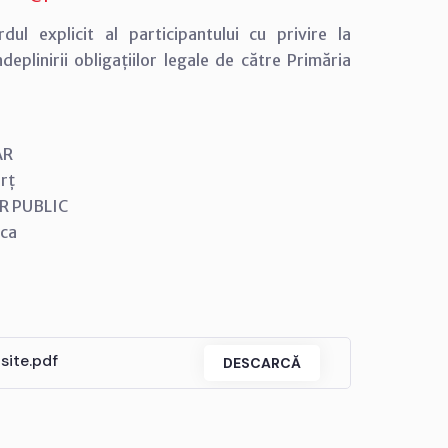
ul explicit al participantului cu privire la
eplinirii obligațiilor legale de către Primăria
AR
rț
 PUBLIC
oca
site.pdf
DESCARCĂ