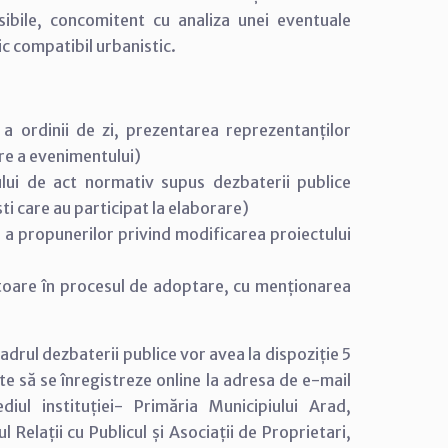
nsibile, concomitent cu analiza unei eventuale
ic compatibil urbanistic.
a ordinii de zi, prezentarea reprezentanților
are a evenimentului)
ului de act normativ supus dezbaterii publice
ști care au participat la elaborare)
 a propunerilor privind modificarea proiectului
ătoare în procesul de adoptare, cu menționarea
adrul dezbaterii publice vor avea la dispoziție 5
 să se înregistreze online la adresa de e-mail
iul instituției- Primăria Municipiului Arad,
l Relații cu Publicul și Asociații de Proprietari,