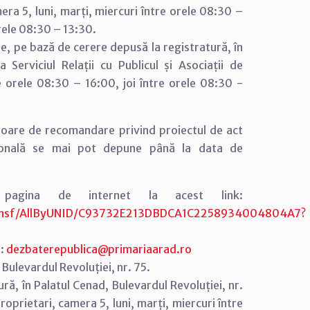
mera 5, luni, marți, miercuri între orele 08:30 –
orele 08:30 – 13:30.
e, pe bază de cerere depusă la registratură, în
 Serviciul Relații cu Publicul și Asociații de
re orele 08:30 – 16:00, joi între orele 08:30 -
aloare de recomandare privind proiectul de act
zională se mai pot depune până la data de
e pagina de internet la acest link:
al.nsf/AllByUNID/C93732E213DBDCA1C2258934004804A7?
l:
dezbaterepublica@primariaarad.ro
 Bulevardul Revoluției, nr. 75.
ură, în Palatul Cenad, Bulevardul Revoluției, nr.
 Proprietari, camera 5, luni, marți, miercuri între