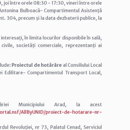
 joi între orele 08:30 - 17:30, vineri între orele
c Antonina Bulboacă- Compartimentul Asistență
t. 304, precum și la data dezbaterii publice, la
nteresați, în limita locurilor disponibile în sală,
i civile, societăți comerciale, reprezentanți ai
clude:
Proiectul de hotărâre
al Consiliului Local
ei Edilitare- Compartimentul Transport Local,
ei Municipiului Arad, la acest
rtal.nsf/AllByUNID/proiect-de-hotarare-nr-
rdul Revoluției, nr 73, Palatul Cenad, Serviciul