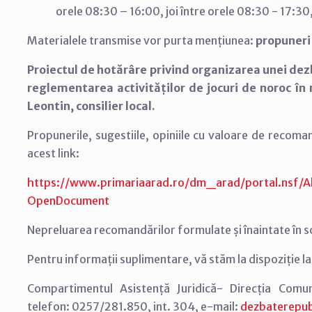
orele 08:30 – 16:00, joi între orele 08:30 - 17:30,
Materialele transmise vor purta mențiunea:
propuneri
Proiectul de hotărâre privind organizarea unei dezba
reglementarea activităților de jocuri de noroc în 
Leontin, consilier local.
Propunerile, sugestiile, opiniile cu valoare de recoma
acest link:
https://www.primariaarad.ro/dm_arad/portal.ns
OpenDocument
Nepreluarea recomandărilor formulate și înaintate în scris
Pentru informații suplimentare, vă stăm la dispoziție l
Compartimentul Asistență Juridică- Direcția Comuni
telefon: 0257/281.850, int. 304, e-mail:
dezbaterepub