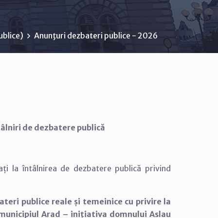
ublice)
Anunţuri dezbateri publice - 2026
âlniri de dezbatere publică
ați la întâlnirea de dezbatere publică privind
eri publice reale și temeinice cu privire la
municipiul Arad – inițiativa domnului Aslau