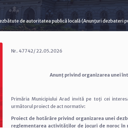
ezbătute de autoritatea publică locală (Anunţuri dezbateri p
Nr. 47742/ 22.05.2026
Anunț privind organizarea unei înt
Primăria Municipiului Arad invită pe toți cei interes
următorul proiect de act normativ:
Proiect de hotărâre privind organizarea unei dezbat
reglementarea activităților de jocuri de noroc în 