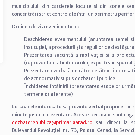
municipiului, din cartierele locuite și din zonele se
concentrări strict controlate într-un perimetru perifer
Ordinea de zi a evenimentului:
Deschiderea evenimentului (anunțarea temei si 
instituției, a procedurii și a regulilor de desfășur
Prezentarea succintă a motivației și a proiect
(reprezentant al inițiatorului, experți sau speciali
Prezentarea verbală de către cetățenii interesați
de act normativ supus dezbaterii publice
Închiderea întâlnirii (prezentarea etapelor urm
termenelor aferente)
Persoanele interesate să prezinte verbal propuneri în c
minute pentru prezentare. Aceste persoane sunt rugate
dezbaterepublica@primariaarad.ro
sau direct la sed
Bulevardul Revoluției, nr. 73, Palatul Cenad, la Serviciu