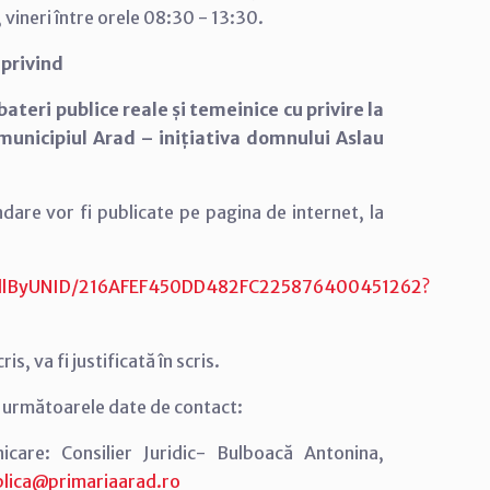
 vineri între orele 08:30 - 13:30.
 privind
teri publice reale și temeinice cu privire la
municipiul Arad – inițiativa domnului Aslau
ndare vor fi publicate pe pagina de internet, la
f/AllByUNID/216AFEF450DD482FC225876400451262?
, va fi justificată în scris.
a următoarele date de contact:
care: Consilier Juridic- Bulboacă Antonina,
lica@primariaarad.ro