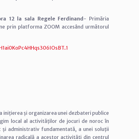
ora 12 la sala Regele Ferdinand
- Primăria
online prin platforma ZOOM accesând următorul
H1ai0KoPc4HHqs306IOsBT.1
la
inițierea și organizarea unei dezbateri publice
gim local al activităților de jocuri de noroc în
c și administrativ fundamentată, a unei soluții
inarea radicală a acestor activități din centrul