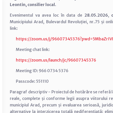
Leontin, consilier local.
Evenimentul va avea loc în data de
28.05.2026
,
Municipiului Arad, Bulevardul Revoluției, nr.75 și 
link:
https://zoom.us/j/96607345376?pwd=5MbaZrIV
Meeting chat link:
https://zoom.us/launch/jc/96607345376
Meeting ID: 966 0734 5376
Passcode: 551110
Paragraf descriptiv - Proiectul de hotărâre se referă 
reale, complete și conforme legii asupra viitorului re
municipiul Arad, precum și evaluarea serioasă, juridi
alternative la interzicerea totală nediferențiată: elim