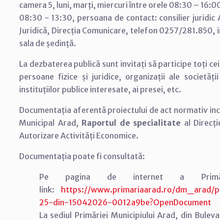
camera 5, luni, marți, miercuri între orele 08:30 – 16:00,
08:30 - 13:30, persoana de contact: consilier juridi
Juridică, Direcția Comunicare, telefon 0257/281.850, in
sala de ședință.
La dezbaterea publică sunt invitați să participe toți cei i
persoane fizice și juridice, organizații ale societăți
instituțiilor publice interesate, ai presei, etc.
Documentația aferentă proiectului de act normativ in
Municipal Arad,
Raportul de specialitate
al Direcți
Autorizare Activități Economice.
Documentația poate fi consultată:
Pe pagina de internet a Primări
link:
https://www.primariaarad.ro/dm_arad/po
25-din-15042026-0012a9be?OpenDocument
La sediul Primăriei Municipiului Arad, din Buleva