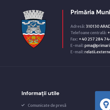
Primăria Muni
Adresă:
310130 ARAD,
Telefoane centrală:
+
Fax:
+40 257 284 74
E-mail:
pma@primari
E-mail:
relatii.exter
Informații utile
Comunicate de presă