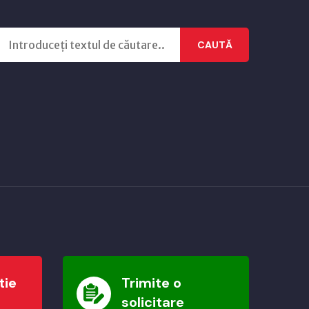
CAUTĂ
tie
Trimite o
solicitare