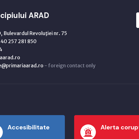
cipiului ARAD
 Bulevardul Revoluţiei nr. 75
40 257 281 850
4
aarad.ro
ne@primariaarad.ro
- foreign contact only
Accesibilitate
Alerta corup