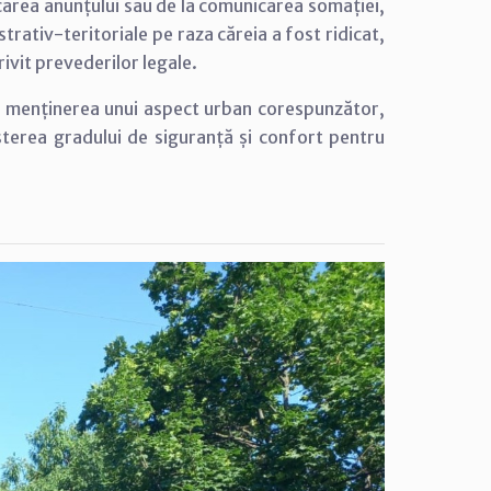
icarea anunțului sau de la comunicarea somației,
trativ-teritoriale pe raza căreia a fost ridicat,
rivit prevederilor legale.
e menținerea unui aspect urban corespunzător,
șterea gradului de siguranță și confort pentru