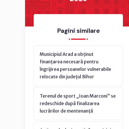
Pagini similare
Municipiul Arad a obținut
finanțarea necesară pentru
îngrijirea persoanelor vulnerabile
relocate din județul Bihor
Terenul de sport „Ioan Marconi” se
redeschide după finalizarea
lucrărilor de mentenanță