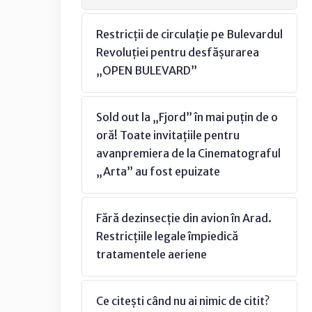
Restricții de circulație pe Bulevardul
Revoluției pentru desfășurarea
„OPEN BULEVARD”
Sold out la „Fjord” în mai puțin de o
oră! Toate invitațiile pentru
avanpremiera de la Cinematograful
„Arta” au fost epuizate
Fără dezinsecție din avion în Arad.
Restricțiile legale împiedică
tratamentele aeriene
Ce citești când nu ai nimic de citit?