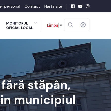
er personal
Contact
Harta site
MONITORUL
Limba
▼
OFICIAL LOCAL
fără stăpân,
in municipiul