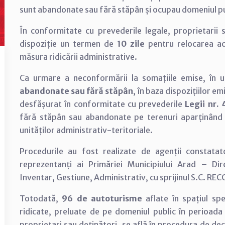
sunt abandonate sau fără stăpân și ocupau domeniul pub
În conformitate cu prevederile legale, proprietarii s
dispoziție un termen de
10 zile
pentru relocarea ace
măsura ridicării administrative.
Ca urmare a neconformării la somațiile emise, în u
abandonate sau fără stăpân
, în baza dispozițiilor e
desfășurat în conformitate cu prevederile
Legii nr.
fără stăpân sau abandonate pe terenuri aparținând do
unităților administrativ-teritoriale.
Procedurile au fost realizate de agenții constatato
reprezentanți ai Primăriei Municipiului Arad – Di
Inventar, Gestiune, Administrativ, cu sprijinul S.C. RE
Totodată,
96 de autoturisme
aflate în spațiul sp
ridicate, preluate de pe domeniul public în perioada
proprietari sau deținători, se află în procedura de d