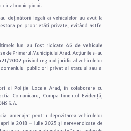
lic al municipiului.
au deținătorii legali ai vehiculelor au avut la
stora pe proprietăți private, evitând astfel
ltimele luni au fost ridicate
45 de vehicule
mise de Primarul Municipiului Arad. Acțiunile s-au
 421/2002
privind regimul juridic al vehiculelor
meniului public ori privat al statului sau al
ri ai Poliției Locale Arad, în colaborare cu
recția Comunicare, Compartimentul Evidență,
CONS S.A.
ecial amenajat pentru depozitarea vehiculelor
 aprilie 2018 – iulie 2025 și nerevendicate de
eclarare ca „vehicule abandonate” sau „vehicule