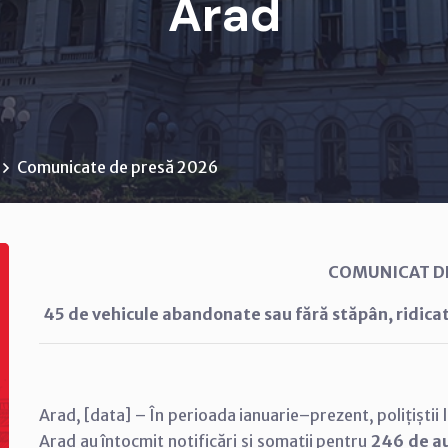
Arad
Comunicate de presă 2026
COMUNICAT D
45 de vehicule abandonate sau fără stăpân, ridicat
Arad, [data] – În perioada ianuarie–prezent, polițiștii l
Arad au întocmit notificări și somații pentru
246 de a