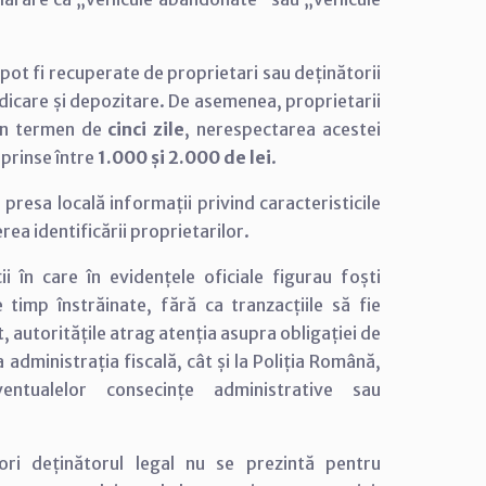
 pot fi recuperate de proprietari sau deținătorii
idicare și depozitare. De asemenea, proprietarii
 în termen de
cinci zile
, nerespectarea acestei
uprinse între
1.000 și 2.000 de lei
.
 presa locală informații privind caracteristicile
rea identificării proprietarilor.
i în care în evidențele oficiale figurau foști
 timp înstrăinate, fără ca tranzacțiile să fie
, autoritățile atrag atenția asupra obligației de
administrația fiscală, cât și la Poliția Română,
entualelor consecințe administrative sau
ori deținătorul legal nu se prezintă pentru