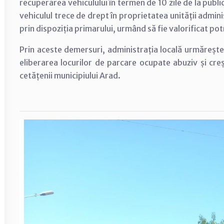
recuperarea vehiculului în termen de 10 zile de la publ
vehiculul trece de drept în proprietatea unității adminis
prin dispoziția primarului, urmând să fie valorificat pot
Prin aceste demersuri, administrația locală urmăreșt
eliberarea locurilor de parcare ocupate abuziv și cre
cetățenii municipiului Arad.