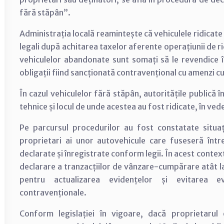
fără stăpân”.
Administrația locală reamintește că vehiculele ridicate
legali după achitarea taxelor aferente operațiunii de r
vehiculelor abandonate sunt somați să le revendice
obligații fiind sancționată contravențional cu amenzi c
În cazul vehiculelor fără stăpân, autoritățile publică în
tehnice și locul de unde acestea au fost ridicate, în vede
Pe parcursul procedurilor au fost constatate situați
proprietari ai unor autovehicule care fuseseră între
declarate și înregistrate conform legii. În acest context
declarare a tranzacțiilor de vânzare-cumpărare atât la 
pentru actualizarea evidențelor și evitarea ev
contravenționale.
Conform legislației în vigoare, dacă proprietarul 