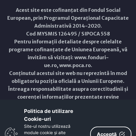
Acest site este cofinanțat din Fondul Social
European, prin Programul Operațional Capacitate
Administrativă 2014-2020.
Cod MYSMIS 126495 / SIPOCA 558
Pentru informații detaliate despre celelalte
programe cofinanțate de Uniunea Europeană, vă
invităm să vizitați:
www.fonduri-
ue.ro
,
www.poca.ro
.
Conținutul acestui site web nu reprezintă în mod
obligatoriu poziția oficială a Uniunii Europene.
Întreaga responsabilitate asupra corectitudinii și
coerenței informațiilor prezentate revine
inițiatorilor site-ului web.
Politica de utilizare
Cookie-uri‎
Copyright © 2021 - 2026 -
Primăria Municipiului ARAD
Site-ul nostru utilizează
module cookie și alte
ResponsiveVoice
used under
Acceptă