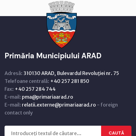
Primăria Municipiului ARAD
Adresă:
310130 ARAD, Bulevardul Revoluţiei nr. 75
Telefoane centrală:
+40 257 281 850
Fax:
+40 257 284 744
E-mail:
pma@primariaarad.ro
E-mail:
relatii.externe@primariaarad.ro
- foreign
contact only
CAUTĂ